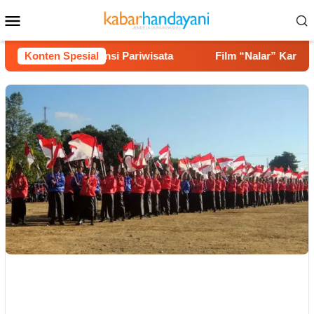
Loncat
Menu
ke
Mobile
konten
 hingga Potensi Pariwisata
Konten Spesial
Film “Nalar” Karya Guru SD