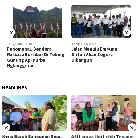
«
»
14 Agustus 2018
13 Agustus 2018
1
Fenomenal, Bendera
Jalan Menuju Embung
R
Raksasa Berkibar Di Tebing
Sriten Akan Segera
M
Gunung Api Purba
Dibangun
S
Nglanggeran
HEADLINES
«
»
Kerja Buruh Bangunan Sepi,
ASI Lancar, Ibu Lebih Tenang: