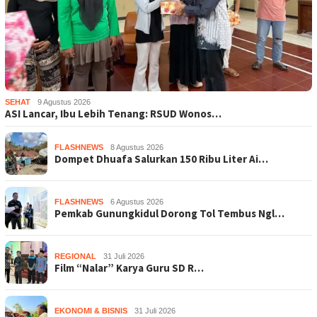
SEHAT
9 Agustus 2026
ASI Lancar, Ibu Lebih Tenang: RSUD Wonos…
FLASHNEWS
8 Agustus 2026
Dompet Dhuafa Salurkan 150 Ribu Liter Ai…
FLASHNEWS
6 Agustus 2026
Pemkab Gunungkidul Dorong Tol Tembus Ngl…
REGIONAL
31 Juli 2026
Film “Nalar” Karya Guru SD R…
EKONOMI & BISNIS
31 Juli 2026