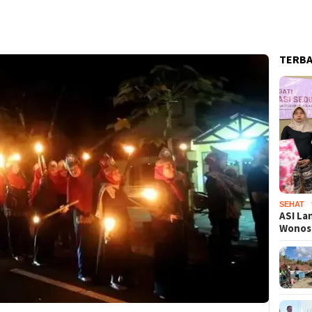
TERB
SEHAT
ASI La
Wono