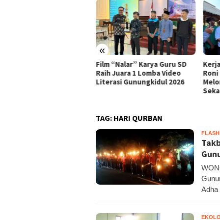
«
m “Nalar” Karya Guru SD
Kerja Buruh Bangunan Sepi,
ASI 
h Juara 1 Lomba Video
Roni Banting Stir Tanam
RSUD
erasi Gunungkidul 2026
Melon Untung Rp40 Juta
Hami
Sekali Panen
TAG:
HARI QURBAN
FLAS
Takb
Gunu
WONO
Gunun
Adha 
EKOLO