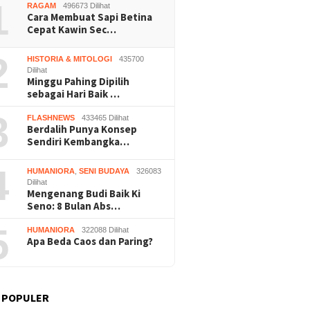
1
RAGAM
496673 Dilihat
Cara Membuat Sapi Betina
Cepat Kawin Sec…
2
HISTORIA & MITOLOGI
435700
Dilihat
Minggu Pahing Dipilih
Film “Nalar” Karya Guru SD
Kerja B
b Gunungkidul Dorong
sebagai Hari Baik …
Raih Juara 1 Lomba Video
Roni Ba
embus Nglanggeran,
Literasi Gunungkidul 2026
Melon U
Akses Jalan hingga
3
FLASHNEWS
433465 Dilihat
Sekali 
i Pariwisata
Berdalih Punya Konsep
Sendiri Kembangka…
4
HUMANIORA
,
SENI BUDAYA
326083
Dilihat
Mengenang Budi Baik Ki
Seno: 8 Bulan Abs…
5
HUMANIORA
322088 Dilihat
Apa Beda Caos dan Paring?
 POPULER