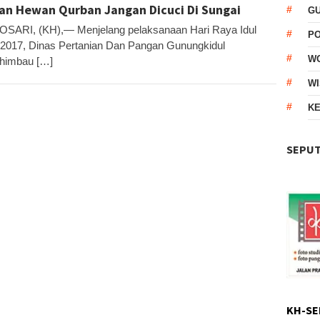
an Hewan Qurban Jangan Dicuci Di Sungai
G
ARI, (KH),— Menjelang pelaksanaan Hari Raya Idul
P
2017, Dinas Pertanian Dan Pangan Gunungkidul
W
himbau […]
WI
KE
SEPUT
KH-SE