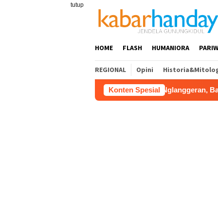
Loncat
tutup
ke
konten
HOME
FLASH
HUMANIORA
PARIW
REGIONAL
Opini
Historia&Mitolo
 Gunungkidul Dorong Tol Tembus Nglanggeran, Bahas Akses Ja
Konten Spesial