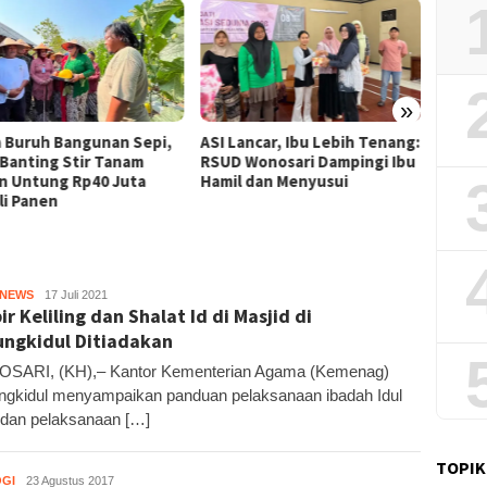
»
Lancar, Ibu Lebih Tenang:
Dompet Dhuafa Salurkan 150
Pemka
 Wonosari Dampingi Ibu
Ribu Liter Air Bersih ke
Tol T
l dan Menyusui
Pelosok Gunungkidul
Bahas 
Potens
HNEWS
Kandar
17 Juli 2021
ir Keliling dan Shalat Id di Masjid di
ngkidul Ditiadakan
SARI, (KH),– Kantor Kementerian Agama (Kemenag)
gkidul menyampaikan panduan pelaksanaan ibadah Idul
dan pelaksanaan […]
TOPIK
GI
Kandar
23 Agustus 2017