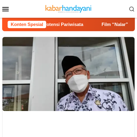
Loncat
Menu
ke
Mobile
konten
an hingga Potensi Pariwisata
Konten Spesial
Film “Nalar” Karya Guru