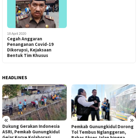
18 April 2020
Cegah Anggaran
Penanganan Covid-19
Dikorupsi, Kejaksaan
Bentuk Tim Khusus
HEADLINES
«
»
Dukung Gerakan Indonesia
Pemkab Gunungkidul Dorong
ASRI, Pemkab Gunungkidul
Tol Tembus Nglanggeran,
Gelar Korve Kolaborasi
Bahas Akses Jalan hingga