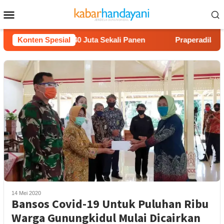
Loncat
Menu
ke
Mobile
konten
on Untung Rp40 Juta Sekali Panen
Konten Spesial
Praperadilan Raudi A
14 Mei 2020
Bansos Covid-19 Untuk Puluhan Ribu
Warga Gunungkidul Mulai Dicairkan