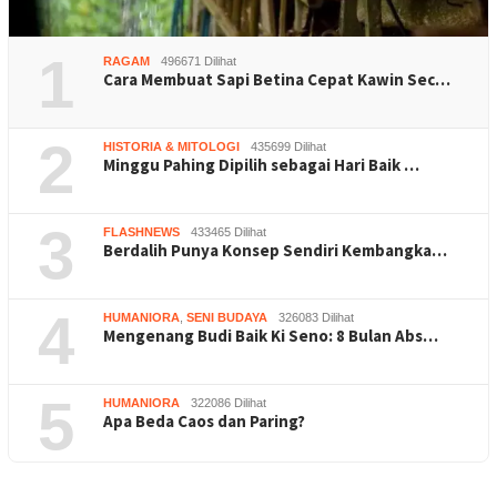
1
RAGAM
496671 Dilihat
Cara Membuat Sapi Betina Cepat Kawin Sec…
2
HISTORIA & MITOLOGI
435699 Dilihat
Minggu Pahing Dipilih sebagai Hari Baik …
3
FLASHNEWS
433465 Dilihat
Berdalih Punya Konsep Sendiri Kembangka…
4
HUMANIORA
,
SENI BUDAYA
326083 Dilihat
Mengenang Budi Baik Ki Seno: 8 Bulan Abs…
5
HUMANIORA
322086 Dilihat
Apa Beda Caos dan Paring?