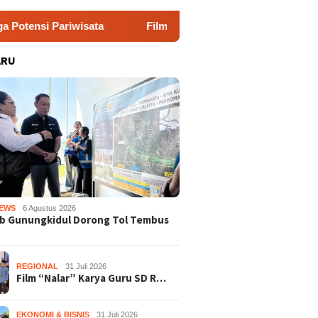
a
Film “Nalar” Karya Guru SD Raih Juara 1 Lomba Video 
ARU
EWS
6 Agustus 2026
b Gunungkidul Dorong Tol Tembus
REGIONAL
31 Juli 2026
Film “Nalar” Karya Guru SD R…
EKONOMI & BISNIS
31 Juli 2026