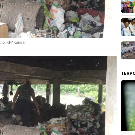
rjo. KH/ Kandar
TERP