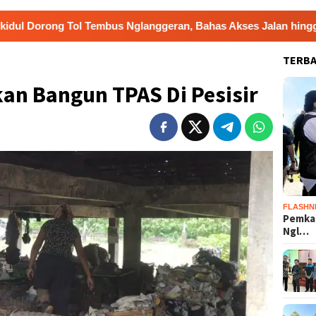
us Nglanggeran, Bahas Akses Jalan hingga Potensi Pariwisat
TERB
n Bangun TPAS Di Pesisir
FLASHN
Pemka
Ngl…