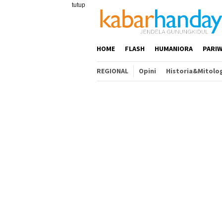
Loncat
tutup
ke
konten
HOME
FLASH
HUMANIORA
PARIW
REGIONAL
Opini
Historia&Mitolo