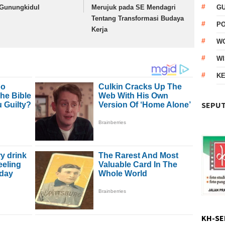
 Gunungkidul
Merujuk pada SE Mendagri
G
Tentang Transformasi Budaya
P
Kerja
W
WI
KE
SEPUT
KH-SE