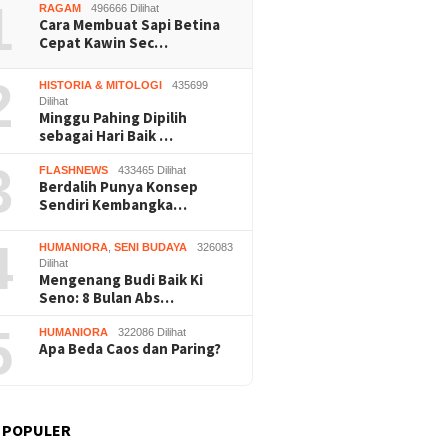
1
RAGAM
496666 Dilihat
Cara Membuat Sapi Betina
Cepat Kawin Sec…
2
HISTORIA & MITOLOGI
435699
Dilihat
Minggu Pahing Dipilih
sebagai Hari Baik …
3
FLASHNEWS
433465 Dilihat
Berdalih Punya Konsep
Sendiri Kembangka…
4
HUMANIORA
,
SENI BUDAYA
326083
Dilihat
Mengenang Budi Baik Ki
Seno: 8 Bulan Abs…
5
HUMANIORA
322086 Dilihat
Apa Beda Caos dan Paring?
 POPULER