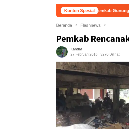
Pemkab Gunungkidul Dorong Tol Temb
Konten Spesial
Beranda
Flashnews
Pemkab Rencanaka
Kandar
27 Februari 2016
3270 Dilihat