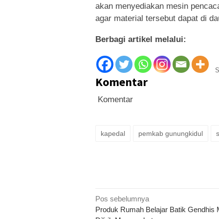
akan menyediakan mesin pencacah
agar material tersebut dapat di d
Berbagi artikel melalui:
S
Komentar
Komentar
kapedal
pemkab gunungkidul
Navigasi
Pos sebelumnya
Produk Rumah Belajar Batik Gendhis 
pos