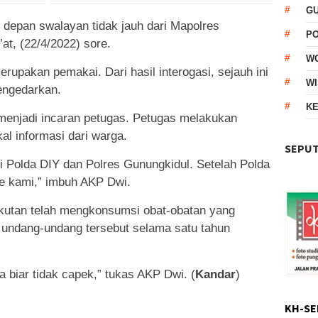
G
 depan swalayan tidak jauh dari Mapolres
P
at, (22/4/2022) sore.
W
rupakan pemakai. Dari hasil interogasi, sejauh ini
WI
engedarkan.
KE
enjadi incaran petugas. Petugas melakukan
l informasi dari warga.
SEPUT
i Polda DIY dan Polres Gunungkidul. Setelah Polda
e kami,” imbuh AKP Dwi.
utan telah mengkonsumsi obat-obatan yang
 undang-undang tersebut selama satu tahun
 biar tidak capek,” tukas AKP Dwi. (
Kandar
)
KH-SE