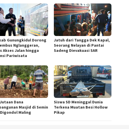
ab Gunungkidul Dorong
Jatuh dari Tangga Dek Kapal,
Tembus Nglanggeran,
Seorang Nelayan di Pantai
s Akses Jalan hingga
Sadeng Dievakuasi SAR
nsi Pariwisata
! Jutaan Dana
Siswa SD Meninggal Dunia
angunan Masjid di Semin
Terkena Muatan Besi Hollow
 Digondol Maling
Pikap