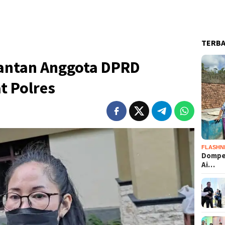
TERB
antan Anggota DPRD
t Polres
FLASHN
Dompet
Ai…