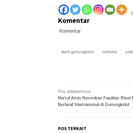
S
Komentar
Komentar
dprd gunungkidul
narkoba
psik
Navigasi
Pos sebelumnya
Ma’ruf Amin Resmikan Fasilitas Riset
pos
Bertaraf Internasional di Gunungkidul
POS TERKAIT