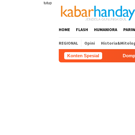
Loncat
tutup
ke
konten
HOME
FLASH
HUMANIORA
PARIW
REGIONAL
Opini
Historia&Mitolo
Konten Spesial
Dompet Dhuafa Salur