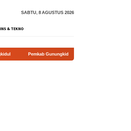
SABTU, 8 AGUSTUS 2026
INS & TEKNO
emkab Gunungkidul Dorong Tol Tembus Nglanggeran, Bahas Aks