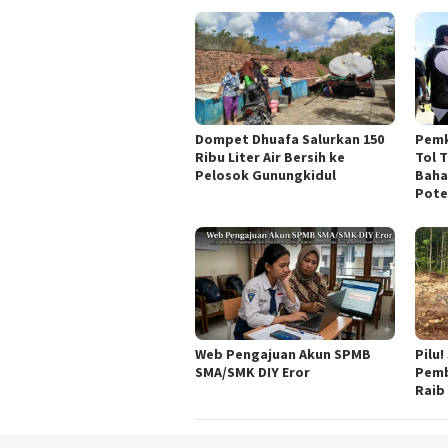
Dompet Dhuafa Salurkan 150
Pemk
Ribu Liter Air Bersih ke
Tol 
Pelosok Gunungkidul
Baha
Pote
Web Pengajuan Akun SPMB
Pilu
SMA/SMK DIY Eror
Pemb
Raib