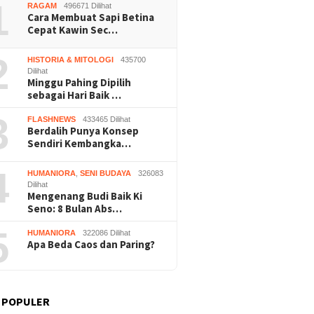
1
RAGAM
496671 Dilihat
Cara Membuat Sapi Betina
Cepat Kawin Sec…
2
HISTORIA & MITOLOGI
435700
Dilihat
Minggu Pahing Dipilih
sebagai Hari Baik …
3
FLASHNEWS
433465 Dilihat
Berdalih Punya Konsep
Sendiri Kembangka…
4
HUMANIORA
,
SENI BUDAYA
326083
Dilihat
Mengenang Budi Baik Ki
Seno: 8 Bulan Abs…
5
HUMANIORA
322086 Dilihat
Apa Beda Caos dan Paring?
 POPULER