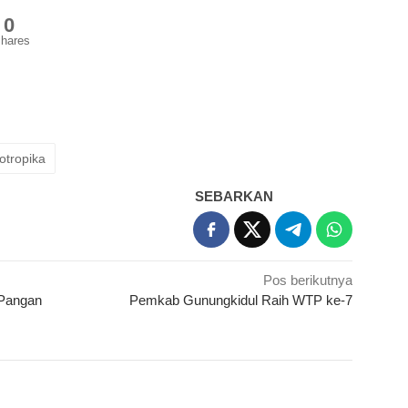
0
hares
otropika
SEBARKAN
Pos berikutnya
 Pangan
Pemkab Gunungkidul Raih WTP ke-7