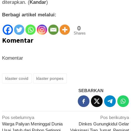
diterapkan. (
Kandar
)
Berbagi artikel melalui:
0
Shares
Komentar
Komentar
klaster covid
klaster ponpes
SEBARKAN
Navigasi
Pos sebelumnya
Pos berikutnya
Warga Paliyan Meninggal Dunia
Dinkes Gunungkidul Gelar
pos
Usai Jatuh dari Pohon Setinggi
Vaksinasi Tiap Jumat, Peminat