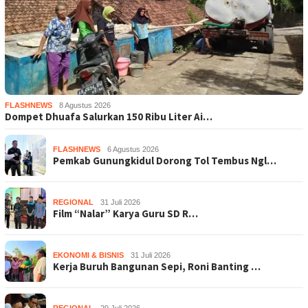
FLASHNEWS
8 Agustus 2026
Dompet Dhuafa Salurkan 150 Ribu Liter Ai…
FLASHNEWS
6 Agustus 2026
Pemkab Gunungkidul Dorong Tol Tembus Ngl…
REGIONAL
31 Juli 2026
Film “Nalar” Karya Guru SD R…
EKONOMI & BISNIS
31 Juli 2026
Kerja Buruh Bangunan Sepi, Roni Banting …