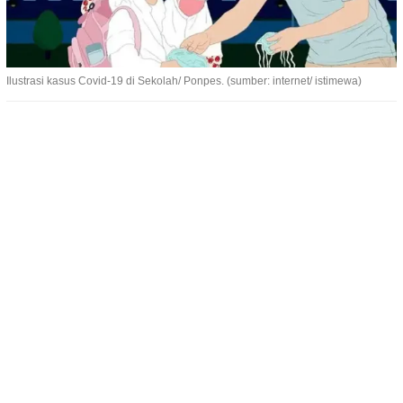
Ilustrasi kasus Covid-19 di Sekolah/ Ponpes. (sumber: internet/ istimewa)