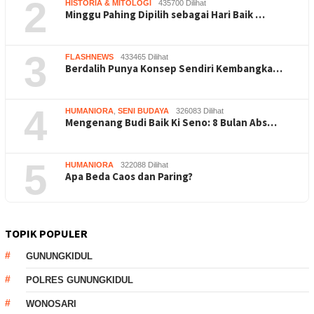
2
HISTORIA & MITOLOGI
435700 Dilihat
Minggu Pahing Dipilih sebagai Hari Baik …
3
FLASHNEWS
433465 Dilihat
Berdalih Punya Konsep Sendiri Kembangka…
4
HUMANIORA
,
SENI BUDAYA
326083 Dilihat
Mengenang Budi Baik Ki Seno: 8 Bulan Abs…
5
HUMANIORA
322088 Dilihat
Apa Beda Caos dan Paring?
TOPIK POPULER
GUNUNGKIDUL
POLRES GUNUNGKIDUL
WONOSARI