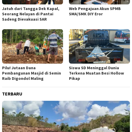
Jatuh dari Tangga Dek Kapal,
Web Pengajuan Akun SPMB
Seorang Nelayan di Pantai
SMA/SMK DIY Eror
Sadeng Dievakuasi SAR
Pilu! Jutaan Dana
Siswa SD Meninggal Dunia
Pembangunan Masjid di Semin
Terkena Muatan Besi Hollow
Raib Digondol Maling
Pikap
TERBARU