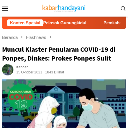
Loncat
Menu
ke
Mobile
konten
r Bersih ke Pelosok Gunungkidul
Konten Spesial
Pemkab Gunungkidul Do
Beranda
Flashnews
Muncul Klaster Penularan COVID-19 di
Ponpes, Dinkes: Prokes Ponpes Sulit
Kandar
15 Oktober 2021
1843 Dilihat