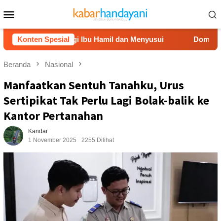
Loncat
Menu
ke
Mobile
konten
ri Dampingi Ibu Hamil dan Menyusui
Konten Spesial
Dompet Dhuafa Salu
Beranda
Nasional
Manfaatkan Sentuh Tanahku, Urus
Sertipikat Tak Perlu Lagi Bolak-balik ke
Kantor Pertanahan
Kandar
1 November 2025
2255 Dilihat