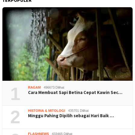
1
RAGAM
496673 Dilihat
Cara Membuat Sapi Betina Cepat Kawin Sec…
2
HISTORIA & MITOLOGI
435701 Dilihat
Minggu Pahing Dipilih sebagai Hari Baik …
FLASHNEWS
433465 Dilihat