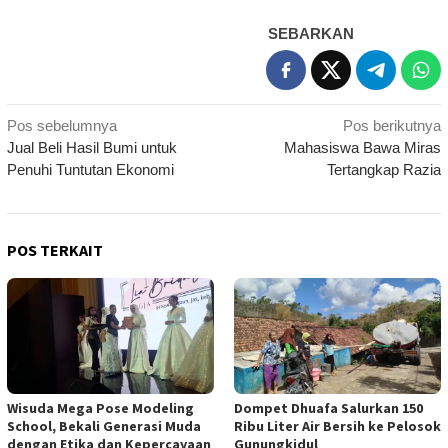
SEBARKAN
Navigasi
Pos sebelumnya
Pos berikutnya
Jual Beli Hasil Bumi untuk
Mahasiswa Bawa Miras
pos
Penuhi Tuntutan Ekonomi
Tertangkap Razia
POS TERKAIT
Wisuda Mega Pose Modeling
Dompet Dhuafa Salurkan 150
School, Bekali Generasi Muda
Ribu Liter Air Bersih ke Pelosok
dengan Etika dan Kepercayaan
Gunungkidul