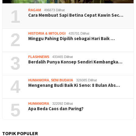
1
RAGAM
496673 Dilihat
Cara Membuat Sapi Betina Cepat Kawin Sec…
2
HISTORIA & MITOLOGI
435701 Dilihat
Minggu Pahing Dipilih sebagai Hari Baik …
3
FLASHNEWS
433465 Dilihat
Berdalih Punya Konsep Sendiri Kembangka…
4
HUMANIORA
,
SENI BUDAYA
326085 Dilihat
Mengenang Budi Baik Ki Seno: 8 Bulan Abs…
5
HUMANIORA
322092 Dilihat
Apa Beda Caos dan Paring?
TOPIK POPULER