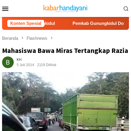
Loncat
Menu
ke
Mobile
konten
losok Gunungkidul
Konten Spesial
Pemkab Gunungkidul Dorong Tol Temb
Beranda
Flashnews
Mahasiswa Bawa Miras Tertangkap Razia
KH
5 Juli 2014
2119 Dilihat