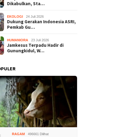
Dikabulkan, Sta…
EKOLOGI
24 Juli 2026
Dukung Gerakan Indonesia ASRI,
Pemkab Gu…
HUMANIORA
23 Juli 2026
Jamkesus Terpadu Hadir di
Gunungkidul, W…
OPULER
RAGAM
496661 Dilihat