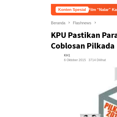
Film “Nalar” Karya Guru SD Raih 
Konten Spesial
Beranda
Flashnews
KPU Pastikan Para
Coblosan Pilkada
KH1
6 Oktober 2015
3714 Dilihat