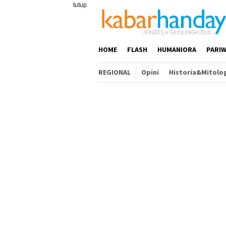
Loncat
tutup
ke
konten
HOME
FLASH
HUMANIORA
PARIW
REGIONAL
Opini
Historia&Mitolo