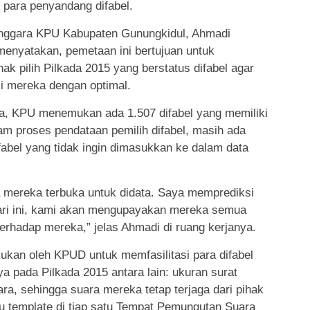
 para penyandang difabel.
enggara KPU Kabupaten Gunungkidul, Ahmadi
menyatakan, pemetaan ini bertujuan untuk
k pilih Pilkada 2015 yang berstatus difabel agar
i mereka dengan optimal.
da, KPU menemukan ada 1.507 difabel yang memiliki
lam proses pendataan pemilih difabel, masih ada
abel yang tidak ingin dimasukkan ke dalam data
a mereka terbuka untuk didata. Saya memprediksi
 dari ini, kami akan mengupayakan mereka semua
terhadap mereka,” jelas Ahmadi di ruang kerjanya.
ukan oleh KPUD untuk memfasilitasi para difabel
a pada Pilkada 2015 antara lain: ukuran surat
uara, sehingga suara mereka tetap terjaga dari pihak
atu template di tiap satu Tempat Pemungutan Suara