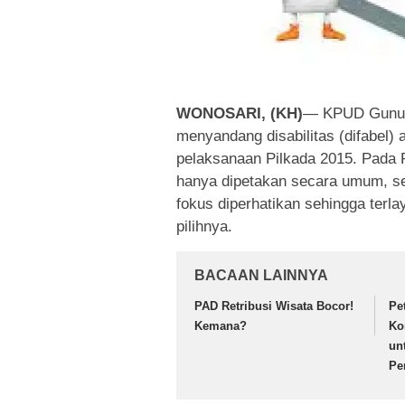
WONOSARI, (KH)
—
KPUD Gunung
menyandang disabilitas (difabel) 
pelaksanaan Pilkada 2015. Pada P
hanya dipetakan secara umum, se
fokus diperhatikan sehingga ter
pilihnya.
BACAAN LAINNYA
PAD Retribusi Wisata Bocor!
Pe
Kemana?
Ko
un
Pe