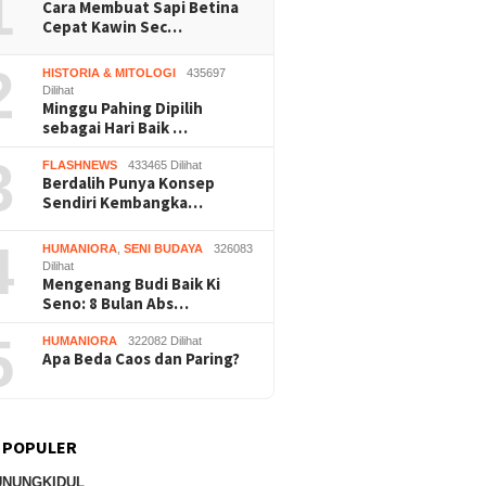
1
Cara Membuat Sapi Betina
Cepat Kawin Sec…
2
HISTORIA & MITOLOGI
435697
Dilihat
Minggu Pahing Dipilih
sebagai Hari Baik …
3
FLASHNEWS
433465 Dilihat
Berdalih Punya Konsep
Sendiri Kembangka…
4
HUMANIORA
,
SENI BUDAYA
326083
Dilihat
Mengenang Budi Baik Ki
Seno: 8 Bulan Abs…
5
HUMANIORA
322082 Dilihat
Apa Beda Caos dan Paring?
 POPULER
UNUNGKIDUL