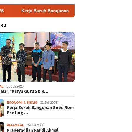
uruh Bangunan Sepi, Roni Banting Stir Tanam Melon Untung Rp4
ARU
AL
31 Juli 2026
Nalar” Karya Guru SD R…
EKONOMI & BISNIS
31 Juli 2026
Kerja Buruh Bangunan Sepi, Roni
Banting …
REGIONAL
29 Juli 2026
Praperadilan Raudi Akmal