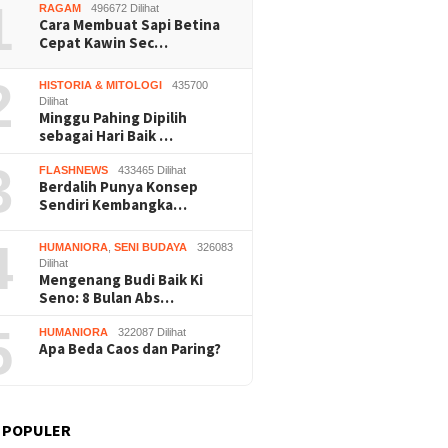
1
RAGAM
496672 Dilihat
Cara Membuat Sapi Betina
Cepat Kawin Sec…
2
HISTORIA & MITOLOGI
435700
Dilihat
Minggu Pahing Dipilih
sebagai Hari Baik …
3
FLASHNEWS
433465 Dilihat
Berdalih Punya Konsep
Sendiri Kembangka…
4
HUMANIORA
,
SENI BUDAYA
326083
Dilihat
Mengenang Budi Baik Ki
Seno: 8 Bulan Abs…
5
HUMANIORA
322087 Dilihat
Apa Beda Caos dan Paring?
 POPULER