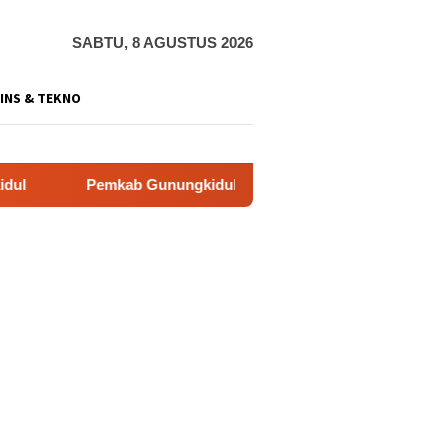
SABTU, 8 AGUSTUS 2026
INS & TEKNO
kab Gunungkidul Dorong Tol Tembus Nglanggeran, Bahas Akses 