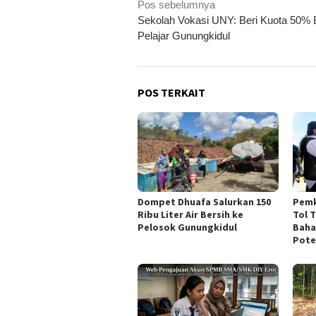
Navigasi
Pos sebelumnya
Sekolah Vokasi UNY: Beri Kuota 50% 
pos
Pelajar Gunungkidul
POS TERKAIT
Dompet Dhuafa Salurkan 150
Pemk
Ribu Liter Air Bersih ke
Tol 
Pelosok Gunungkidul
Baha
Pote