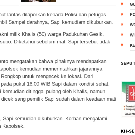
G
but lantas dilaporkan kepada Polisi dan petugas
P
bil Sampel darahnya, Sapi kemudiam dikuburkan.
W
akni milik Khalis (50) warga Padukuhan Gesik,
WI
ubo. Diketahui sebelum mati Sapi tersebut tidak
KE
yanto mengatakan bahwa pihaknya mendapatkan
SEPUT
 Kapolsek kemudian memerintahkan jajarannya
Rongkop untuk mengecek ke lokasi. Dari
i pada pukul 16.00 WIB Sapi dalam kondisi sehat.
i kemudian ditinggal pulang oleh Khalis, namun
 dicek sang pemilik Sapi sudah dalam keadaan mati
a, Sapi kemudian dikuburkan. Korban mengalami
a Kapolsek.
KH-SE