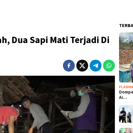
TERB
, Dua Sapi Mati Terjadi Di
FLASHN
Dompet
Ai…