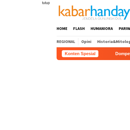
Loncat
tutup
ke
konten
HOME
FLASH
HUMANIORA
PARIW
REGIONAL
Opini
Historia&Mitolo
Konten Spesial
Dompet Dhuafa Salurkan