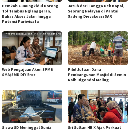
Pemkab Gunungkidul Dorong
Jatuh dari Tangga Dek Kapal,
Tol Tembus Nglanggeran,
Seorang Nelayan di Pantai
Bahas Akses Jalan hingga
Sadeng Dievakuasi SAR
Potensi Pariwisata
Web Pengajuan Akun SPMB
Pilu! Jutaan Dana
SMA/SMK DIY Eror
Pembangunan Masjid di Semin
Raib Digondol Maling
Siswa SD Meninggal Dunia
Sri Sultan HB X Ajak Perkuat