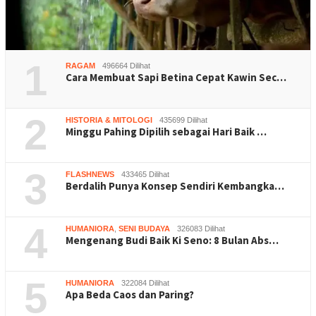
1
RAGAM
496664 Dilihat
Cara Membuat Sapi Betina Cepat Kawin Sec…
2
HISTORIA & MITOLOGI
435699 Dilihat
Minggu Pahing Dipilih sebagai Hari Baik …
3
FLASHNEWS
433465 Dilihat
Berdalih Punya Konsep Sendiri Kembangka…
4
HUMANIORA
,
SENI BUDAYA
326083 Dilihat
Mengenang Budi Baik Ki Seno: 8 Bulan Abs…
5
HUMANIORA
322084 Dilihat
Apa Beda Caos dan Paring?