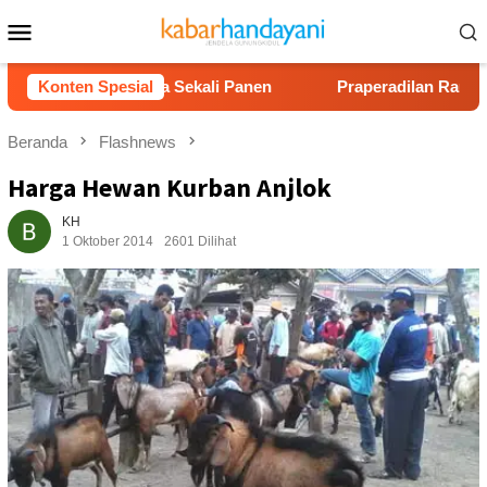
Loncat
Menu
ke
Mobile
konten
g Rp40 Juta Sekali Panen
Konten Spesial
Praperadilan Raudi Akmal Dik
Beranda
Flashnews
Harga Hewan Kurban Anjlok
KH
1 Oktober 2014
2601 Dilihat