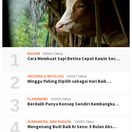
1
RAGAM
496661 Dilihat
Cara Membuat Sapi Betina Cepat Kawin Sec…
2
HISTORIA & MITOLOGI
435697 Dilihat
Minggu Pahing Dipilih sebagai Hari Baik …
3
FLASHNEWS
433465 Dilihat
Berdalih Punya Konsep Sendiri Kembangka…
4
HUMANIORA
,
SENI BUDAYA
326083 Dilihat
Mengenang Budi Baik Ki Seno: 8 Bulan Abs…