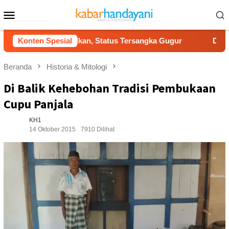
Loncat
Menu
ke
Mobile
konten
kabulkan, Status Tersangka Gugur
Konten Spesial
Dukung Gerakan Indo
Beranda
Historia & Mitologi
Di Balik Kehebohan Tradisi Pembukaan
Cupu Panjala
KH1
14 Oktober 2015
7910 Dilihat