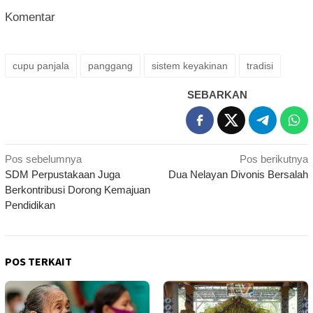
Komentar
cupu panjala
panggang
sistem keyakinan
tradisi
SEBARKAN
Navigasi
Pos sebelumnya
Pos berikutnya
SDM Perpustakaan Juga
Dua Nelayan Divonis Bersalah
pos
Berkontribusi Dorong Kemajuan
Pendidikan
POS TERKAIT