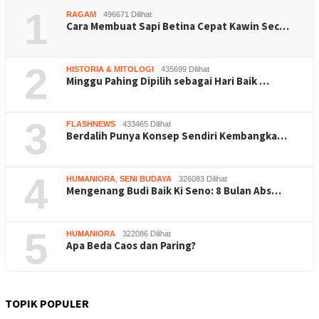
1
RAGAM
496671 Dilihat
Cara Membuat Sapi Betina Cepat Kawin Sec…
2
HISTORIA & MITOLOGI
435699 Dilihat
Minggu Pahing Dipilih sebagai Hari Baik …
3
FLASHNEWS
433465 Dilihat
Berdalih Punya Konsep Sendiri Kembangka…
4
HUMANIORA
,
SENI BUDAYA
326083 Dilihat
Mengenang Budi Baik Ki Seno: 8 Bulan Abs…
5
HUMANIORA
322086 Dilihat
Apa Beda Caos dan Paring?
TOPIK POPULER