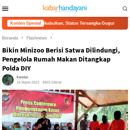
Loncat
Menu
ke
Mobile
konten
kmal Dikabulkan, Status Tersangka Gugur
Konten Spesial
Dukung Gerak
Beranda
Flashnews
Bikin Minizoo Berisi Satwa Dilindungi,
Pengelola Rumah Makan Ditangkap
Polda DIY
Kandar
16 Maret 2022
4803 Dilihat