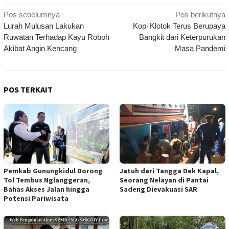
Navigasi
Pos sebelumnya
Pos berikutnya
Lurah Mulusan Lakukan
Kopi Klotok Terus Berupaya
pos
Ruwatan Terhadap Kayu Roboh
Bangkit dari Keterpurukan
Akibat Angin Kencang
Masa Pandemi
POS TERKAIT
Pemkab Gunungkidul Dorong
Jatuh dari Tangga Dek Kapal,
Tol Tembus Nglanggeran,
Seorang Nelayan di Pantai
Bahas Akses Jalan hingga
Sadeng Dievakuasi SAR
Potensi Pariwisata