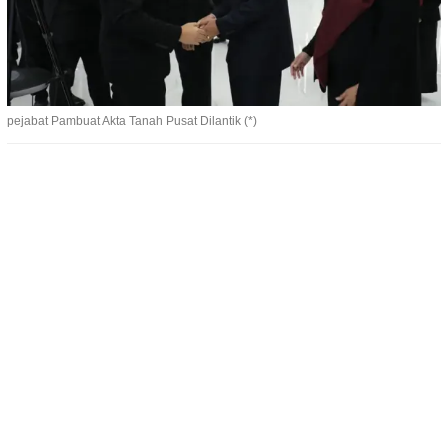
pejabat Pambuat Akta Tanah Pusat Dilantik (*)