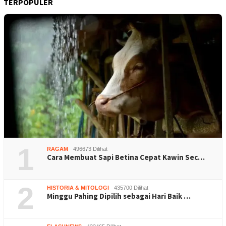
TERPOPULER
1
RAGAM
496673 Dilihat
Cara Membuat Sapi Betina Cepat Kawin Sec…
2
HISTORIA & MITOLOGI
435700 Dilihat
Minggu Pahing Dipilih sebagai Hari Baik …