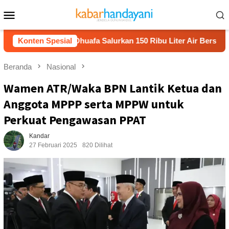
Loncat
Menu
ke
Mobile
konten
Dompet Dhuafa Salurkan 150 Ribu Liter Air Bersih ke Pelos
Konten Spesial
Beranda
Nasional
Wamen ATR/Waka BPN Lantik Ketua dan
Anggota MPPP serta MPPW untuk
Perkuat Pengawasan PPAT
Kandar
27 Februari 2025
820 Dilihat