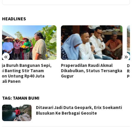
HEADLINES
«
»
Praperadilan Raudi Akmal
Dompet Dhuafa Salurkan 150
Dikabulkan, Status Tersangka
Ribu Liter Air Bersih ke
Gugur
Pelosok Gunungkidul
TAG:
TAMAN BUMI
Ditawari Jadi Duta Geopark, Erix Soekamti
Blusukan Ke Berbagai Geosite