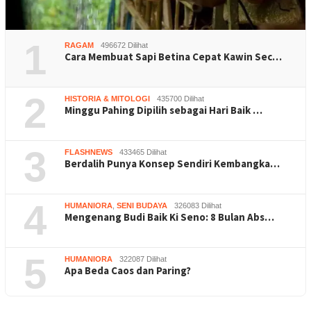
1
RAGAM
496672 Dilihat
Cara Membuat Sapi Betina Cepat Kawin Sec…
2
HISTORIA & MITOLOGI
435700 Dilihat
Minggu Pahing Dipilih sebagai Hari Baik …
3
FLASHNEWS
433465 Dilihat
Berdalih Punya Konsep Sendiri Kembangka…
4
HUMANIORA
,
SENI BUDAYA
326083 Dilihat
Mengenang Budi Baik Ki Seno: 8 Bulan Abs…
5
HUMANIORA
322087 Dilihat
Apa Beda Caos dan Paring?