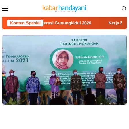
Loncat
Menu
ke
Mobile
konten
Lomba Video Literasi Gunungkidul 2026
Konten Spesial
Kerja Buruh Ban