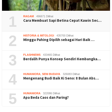
1
RAGAM
496671 Dilihat
Cara Membuat Sapi Betina Cepat Kawin Sec…
2
HISTORIA & MITOLOGI
435700 Dilihat
Minggu Pahing Dipilih sebagai Hari Baik …
3
FLASHNEWS
433465 Dilihat
Berdalih Punya Konsep Sendiri Kembangka…
4
HUMANIORA
,
SENI BUDAYA
326083 Dilihat
Mengenang Budi Baik Ki Seno: 8 Bulan Abs…
5
HUMANIORA
322086 Dilihat
Apa Beda Caos dan Paring?