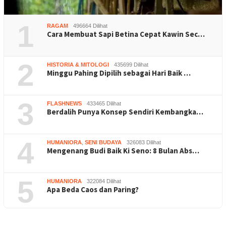
1
RAGAM
496664 Dilihat
Cara Membuat Sapi Betina Cepat Kawin Sec…
2
HISTORIA & MITOLOGI
435699 Dilihat
Minggu Pahing Dipilih sebagai Hari Baik …
3
FLASHNEWS
433465 Dilihat
Berdalih Punya Konsep Sendiri Kembangka…
4
HUMANIORA
,
SENI BUDAYA
326083 Dilihat
Mengenang Budi Baik Ki Seno: 8 Bulan Abs…
5
HUMANIORA
322084 Dilihat
Apa Beda Caos dan Paring?