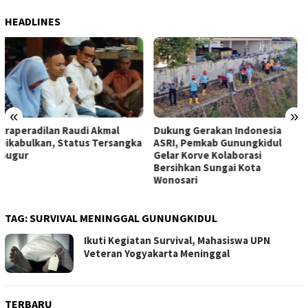
HEADLINES
«
»
Dukung Gerakan Indonesia
Pemkab Gunungkidul Dorong
ASRI, Pemkab Gunungkidul
Tol Tembus Nglanggeran,
Gelar Korve Kolaborasi
Bahas Akses Jalan hingga
Bersihkan Sungai Kota
Potensi Pariwisata
Wonosari
TAG:
SURVIVAL MENINGGAL GUNUNGKIDUL
Ikuti Kegiatan Survival, Mahasiswa UPN
Veteran Yogyakarta Meninggal
TERBARU