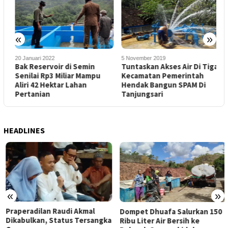
«
»
20 Januari 2022
5 November 2019
1
Bak Reservoir di Semin
Tuntaskan Akses Air Di Tiga
S
n
Senilai Rp3 Miliar Mampu
Kecamatan Pemerintah
Aliri 42 Hektar Lahan
Hendak Bangun SPAM Di
R
Pertanian
Tanjungsari
HEADLINES
«
»
Praperadilan Raudi Akmal
Dompet Dhuafa Salurkan 150
Dikabulkan, Status Tersangka
Ribu Liter Air Bersih ke