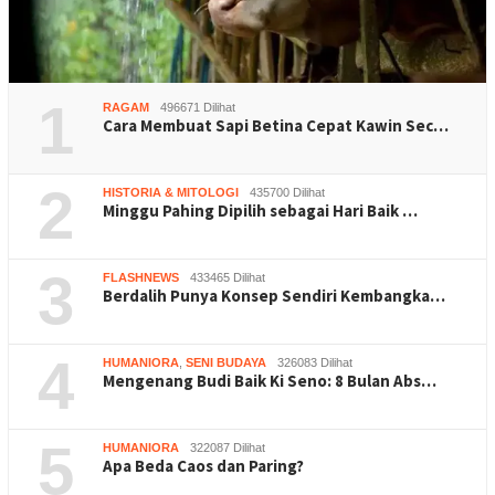
1
RAGAM
496671 Dilihat
Cara Membuat Sapi Betina Cepat Kawin Sec…
2
HISTORIA & MITOLOGI
435700 Dilihat
Minggu Pahing Dipilih sebagai Hari Baik …
3
FLASHNEWS
433465 Dilihat
Berdalih Punya Konsep Sendiri Kembangka…
4
HUMANIORA
,
SENI BUDAYA
326083 Dilihat
Mengenang Budi Baik Ki Seno: 8 Bulan Abs…
5
HUMANIORA
322087 Dilihat
Apa Beda Caos dan Paring?