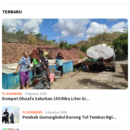
TERBARU
FLASHNEWS
8 Agustus 2026
Dompet Dhuafa Salurkan 150 Ribu Liter Ai…
FLASHNEWS
6 Agustus 2026
Pemkab Gunungkidul Dorong Tol Tembus Ngl…