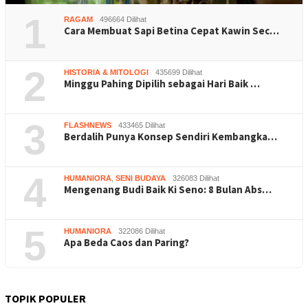
1
RAGAM
496664 Dilihat
Cara Membuat Sapi Betina Cepat Kawin Sec…
2
HISTORIA & MITOLOGI
435699 Dilihat
Minggu Pahing Dipilih sebagai Hari Baik …
3
FLASHNEWS
433465 Dilihat
Berdalih Punya Konsep Sendiri Kembangka…
4
HUMANIORA
,
SENI BUDAYA
326083 Dilihat
Mengenang Budi Baik Ki Seno: 8 Bulan Abs…
5
HUMANIORA
322086 Dilihat
Apa Beda Caos dan Paring?
TOPIK POPULER