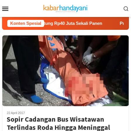
Loncat
Menu
ke
Mobile
konten
anam Melon Untung Rp40 Juta Sekali Panen
Konten Spesial
Praperadila
22 April 2017
Sopir Cadangan Bus Wisatawan
Terlindas Roda Hingga Meninggal