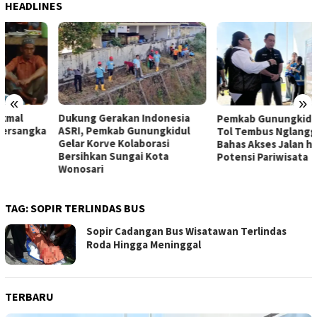
HEADLINES
«
»
Dukung Gerakan Indonesia
Pemkab Gunungkidul Dorong
ASRI, Pemkab Gunungkidul
Tol Tembus Nglanggeran,
Gelar Korve Kolaborasi
Bahas Akses Jalan hingga
Bersihkan Sungai Kota
Potensi Pariwisata
Wonosari
TAG:
SOPIR TERLINDAS BUS
Sopir Cadangan Bus Wisatawan Terlindas
Roda Hingga Meninggal
TERBARU