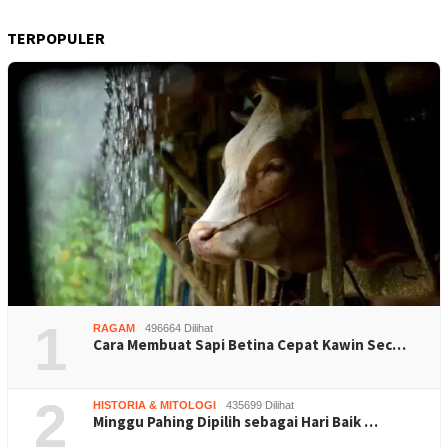
TERPOPULER
1
RAGAM
496664 Dilihat
Cara Membuat Sapi Betina Cepat Kawin Sec…
2
HISTORIA & MITOLOGI
435699 Dilihat
Minggu Pahing Dipilih sebagai Hari Baik …