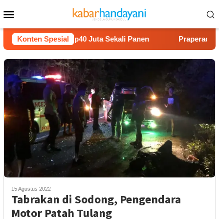
Loncat
Menu
ke
Mobile
konten
on Untung Rp40 Juta Sekali Panen
Konten Spesial
Praperadilan Raudi A
15 Agustus 2022
Tabrakan di Sodong, Pengendara
Motor Patah Tulang