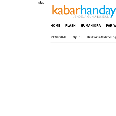
Loncat
tutup
ke
konten
HOME
FLASH
HUMANIORA
PARIW
REGIONAL
Opini
Historia&Mitolo