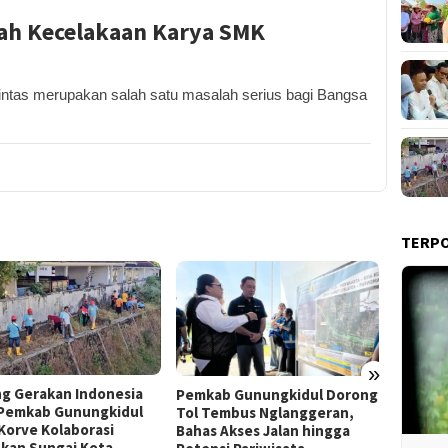
gah Kecelakaan Karya SMK
ntas merupakan salah satu masalah serius bagi Bangsa
TERP
»
Film “Nalar” Karya Guru SD
ab Gunungkidul Dorong
Kerja 
Raih Juara 1 Lomba Video
Tembus Nglanggeran,
Roni B
Literasi Gunungkidul 2026
s Akses Jalan hingga
Melon