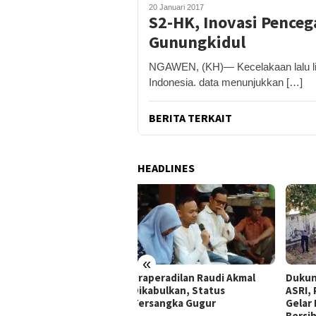
20 Januari 2017
S2-HK, Inovasi Pence
Gunungkidul
NGAWEN, (KH)— Kecelakaan lalu li
Indonesia. data menunjukkan […]
BERITA TERKAIT
HEADLINES
«
peradilan Raudi Akmal
Dukung Gerakan Indonesia
Pemk
abulkan, Status
ASRI, Pemkab Gunungkidul
Tol 
rsangka Gugur
Gelar Korve Kolaborasi
Baha
Bersihkan Sungai Kota