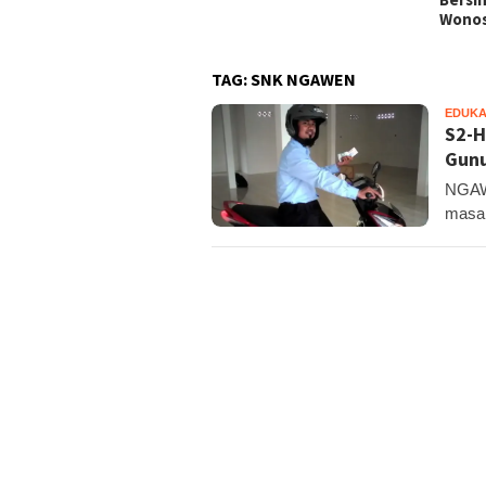
Pote
Wonosari
TAG:
SNK NGAWEN
EDUKA
S2-H
Gunu
NGAWE
masal