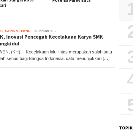
nsi Pariwisata
Sekali
SI
,
SAINS & TEKNO
Kandar
20 Januari 2017
K, Inovasi Pencegah Kecelakaan Karya SMK
ngkidul
N, (KH)— Kecelakaan lalu lintas merupakan salah satu
ah serius bagi Bangsa Indonesia. data menunjukkan […]
TOPIK