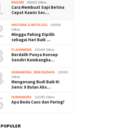
 Panen
1
RAGAM
496664 Dilihat
Wonosar
Cara Membuat Sapi Betina
Cepat Kawin Sec…
2
HISTORIA & MITOLOGI
435699
Dilihat
Minggu Pahing Dipilih
sebagai Hari Baik …
3
FLASHNEWS
433465 Dilihat
Berdalih Punya Konsep
Sendiri Kembangka…
4
HUMANIORA
,
SENI BUDAYA
326083
Dilihat
Mengenang Budi Baik Ki
Seno: 8 Bulan Abs…
5
HUMANIORA
322085 Dilihat
Apa Beda Caos dan Paring?
 POPULER