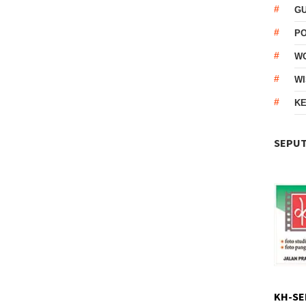
G
P
W
WI
KE
SEPUT
KH-SE