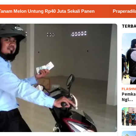
n Untung Rp40 Juta Sekali Panen
Praperadilan Raudi Ak
TERB
FLASHN
Pemka
Ngl…