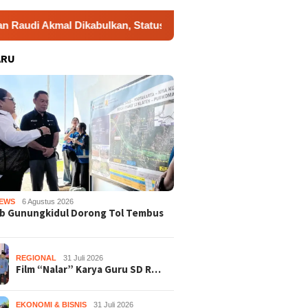
mal Dikabulkan, Status Tersangka Gugur
Dukung Geraka
ARU
EWS
6 Agustus 2026
b Gunungkidul Dorong Tol Tembus
REGIONAL
31 Juli 2026
Film “Nalar” Karya Guru SD R…
EKONOMI & BISNIS
31 Juli 2026