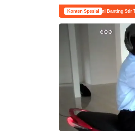
Kerja Buruh Bangunan Sepi, Roni Banting Stir Tanam Melo
Konten Spesial