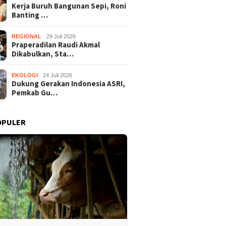
Kerja Buruh Bangunan Sepi, Roni
Banting …
REGIONAL
29 Juli 2026
Praperadilan Raudi Akmal
Dikabulkan, Sta…
EKOLOGI
24 Juli 2026
Dukung Gerakan Indonesia ASRI,
Pemkab Gu…
OPULER
Praperadilan Raudi Akmal
Dukung 
Buruh Bangunan Sepi,
Dikabulkan, Status
ASRI, P
anting Stir Tanam
Tersangka Gugur
Gelar K
 Untung Rp40 Juta
Bersihk