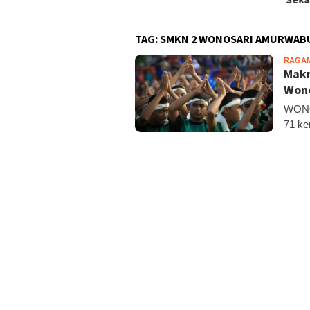
TAG:
SMKN 2 WONOSARI AMURWAB
RAGA
Makn
Wono
WONO
71 ke