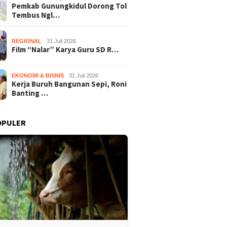
Pemkab Gunungkidul Dorong Tol
Tembus Ngl…
REGIONAL
31 Juli 2026
Film “Nalar” Karya Guru SD R…
EKONOMI & BISNIS
31 Juli 2026
Kerja Buruh Bangunan Sepi, Roni
Banting …
OPULER
Film “Nalar” Karya Guru SD
Kerja B
b Gunungkidul Dorong
Raih Juara 1 Lomba Video
Roni Ba
embus Nglanggeran,
Literasi Gunungkidul 2026
Melon U
Akses Jalan hingga
Sekali 