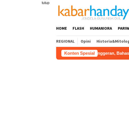
Loncat
tutup
ke
konten
HOME
FLASH
HUMANIORA
PARIW
REGIONAL
Opini
Historia&Mitolo
ungkidul Dorong Tol Tembus Nglanggeran, Bahas Akses Jalan 
Konten Spesial