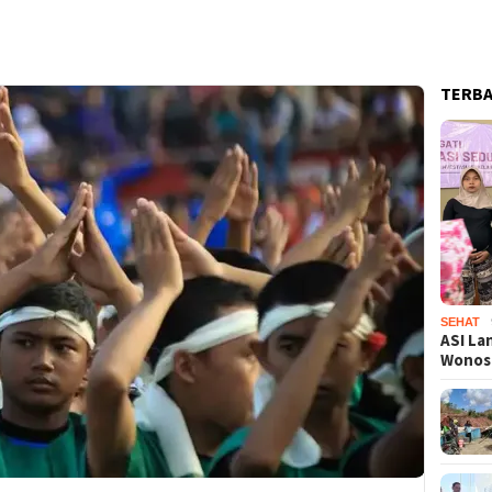
TERB
SEHAT
ASI La
Wono