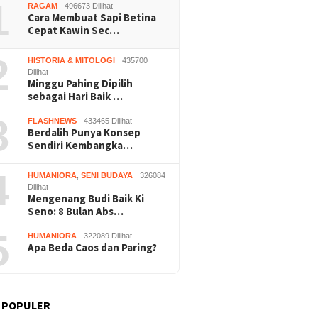
i Pariwisata
1
RAGAM
496673 Dilihat
Cara Membuat Sapi Betina
Cepat Kawin Sec…
2
HISTORIA & MITOLOGI
435700
Dilihat
Minggu Pahing Dipilih
sebagai Hari Baik …
3
FLASHNEWS
433465 Dilihat
Berdalih Punya Konsep
Sendiri Kembangka…
4
HUMANIORA
,
SENI BUDAYA
326084
Dilihat
Mengenang Budi Baik Ki
Seno: 8 Bulan Abs…
5
HUMANIORA
322089 Dilihat
Apa Beda Caos dan Paring?
 POPULER