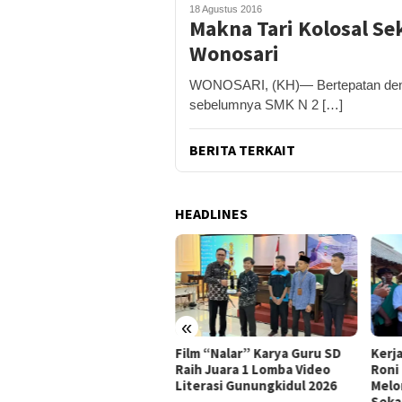
18 Agustus 2016
Makna Tari Kolosal S
Wonosari
WONOSARI, (KH)— Bertepatan denga
sebelumnya SMK N 2 […]
BERITA TERKAIT
HEADLINES
«
m “Nalar” Karya Guru SD
Kerja Buruh Bangunan Sepi,
ASI 
h Juara 1 Lomba Video
Roni Banting Stir Tanam
RSUD
erasi Gunungkidul 2026
Melon Untung Rp40 Juta
Hami
Sekali Panen