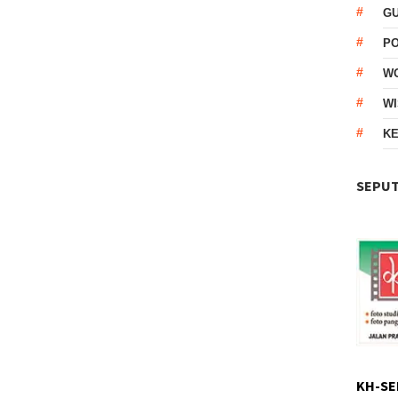
G
P
W
WI
KE
SEPUT
KH-SE