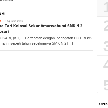
Potens
UMI
M
Kandar
18 Agustus 2016
a Tari Kolosal Sekar Amurwabumi SMK N 2
sari
SARI, (KH)— Bertepatan dengan peringatan HUT RI ke-
marin, seperti tahun sebelumnya SMK N 2 […]
TOPIK