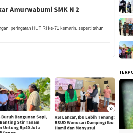
ekar Amurwabumi SMK N 2
n peringatan HUT RI ke-71 kemarin, seperti tahun
TERP
»
Lancar, Ibu Lebih Tenang:
Dompet Dhuafa Salurkan 150
Pemka
 Wonosari Dampingi Ibu
Ribu Liter Air Bersih ke
Tol T
l dan Menyusui
Pelosok Gunungkidul
Bahas 