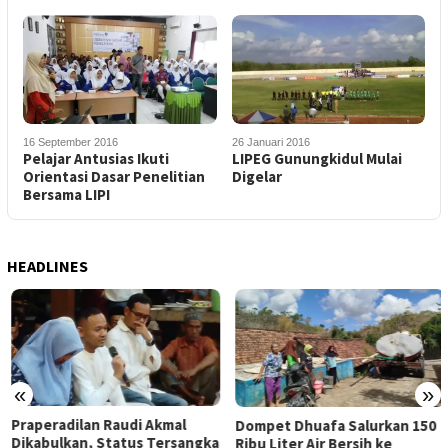
16 September 2016
26 Januari 2016
Pelajar Antusias Ikuti
LIPEG Gunungkidul Mulai
Orientasi Dasar Penelitian
Digelar
Bersama LIPI
HEADLINES
«
»
Praperadilan Raudi Akmal
Dompet Dhuafa Salurkan 150
Dikabulkan, Status Tersangka
Ribu Liter Air Bersih ke