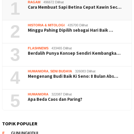
1
RAGAM
496672 Dilihat
Cara Membuat Sapi Betina Cepat Kawin Sec…
2
HISTORIA & MITOLOGI
435700 Dilihat
Minggu Pahing Dipilih sebagai Hari Baik …
3
FLASHNEWS
433465 Dilihat
Berdalih Punya Konsep Sendiri Kembangka…
4
HUMANIORA
,
SENI BUDAYA
326083 Dilihat
Mengenang Budi Baik Ki Seno: 8 Bulan Abs…
5
HUMANIORA
322087 Dilihat
Apa Beda Caos dan Paring?
TOPIK POPULER
GUNUNGKIDUL