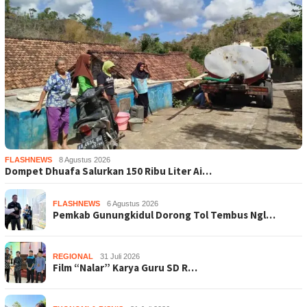
FLASHNEWS
8 Agustus 2026
Dompet Dhuafa Salurkan 150 Ribu Liter Ai…
FLASHNEWS
6 Agustus 2026
Pemkab Gunungkidul Dorong Tol Tembus Ngl…
REGIONAL
31 Juli 2026
Film “Nalar” Karya Guru SD R…