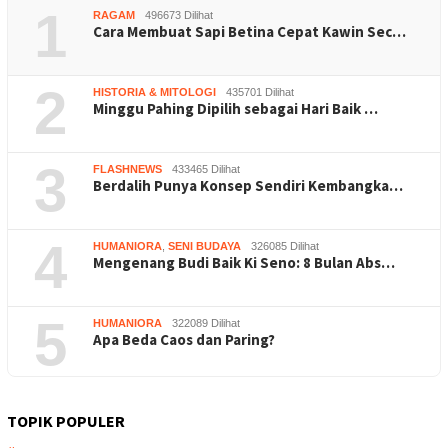
1
RAGAM
496673 Dilihat
Cara Membuat Sapi Betina Cepat Kawin Sec…
2
HISTORIA & MITOLOGI
435701 Dilihat
Minggu Pahing Dipilih sebagai Hari Baik …
3
FLASHNEWS
433465 Dilihat
Berdalih Punya Konsep Sendiri Kembangka…
4
HUMANIORA
,
SENI BUDAYA
326085 Dilihat
Mengenang Budi Baik Ki Seno: 8 Bulan Abs…
5
HUMANIORA
322089 Dilihat
Apa Beda Caos dan Paring?
TOPIK POPULER