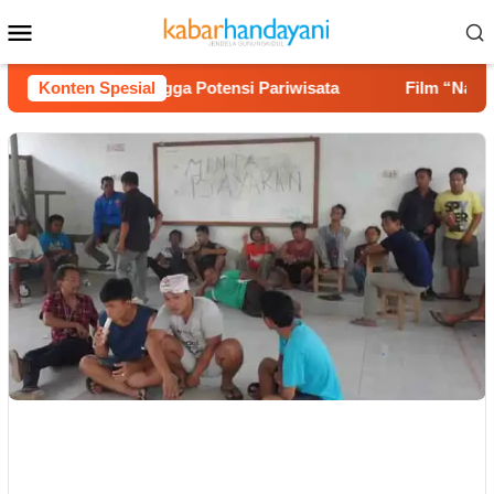
Loncat
Menu
ke
Mobile
konten
es Jalan hingga Potensi Pariwisata
Konten Spesial
Film “Nalar” Kary