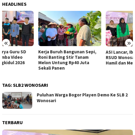
HEADLINES
«
»
Kerja Buruh Bangunan Sepi,
ASI Lancar, Ibu Lebih Tenang:
Roni Banting Stir Tanam
RSUD Wonosari Dampingi Ibu
Melon Untung Rp40 Juta
Hamil dan Menyusui
Sekali Panen
TAG:
SLB2 WONOSARI
Puluhan Warga Bogor Playen Demo Ke SLB 2
Wonosari
TERBARU