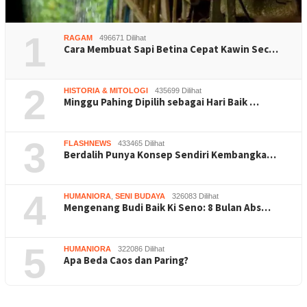
1
RAGAM
496671 Dilihat
Cara Membuat Sapi Betina Cepat Kawin Sec…
2
HISTORIA & MITOLOGI
435699 Dilihat
Minggu Pahing Dipilih sebagai Hari Baik …
3
FLASHNEWS
433465 Dilihat
Berdalih Punya Konsep Sendiri Kembangka…
4
HUMANIORA
,
SENI BUDAYA
326083 Dilihat
Mengenang Budi Baik Ki Seno: 8 Bulan Abs…
5
HUMANIORA
322086 Dilihat
Apa Beda Caos dan Paring?