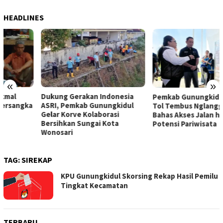
HEADLINES
«
»
Dukung Gerakan Indonesia
Pemkab Gunungkidul Dorong
ASRI, Pemkab Gunungkidul
Tol Tembus Nglanggeran,
Gelar Korve Kolaborasi
Bahas Akses Jalan hingga
Bersihkan Sungai Kota
Potensi Pariwisata
Wonosari
TAG:
SIREKAP
KPU Gunungkidul Skorsing Rekap Hasil Pemilu
Tingkat Kecamatan
TERBARU