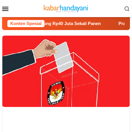
Loncat
Menu
ke
Mobile
konten
anam Melon Untung Rp40 Juta Sekali Panen
Konten Spesial
Praperadilan