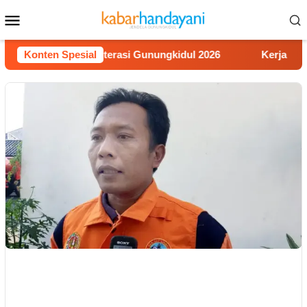
Loncat
Menu
ke
Mobile
konten
Lomba Video Literasi Gunungkidul 2026
Konten Spesial
Kerja Buruh Ban