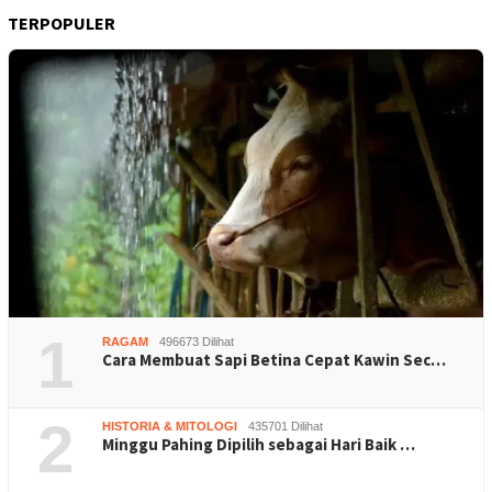
TERPOPULER
1
RAGAM
496673 Dilihat
Cara Membuat Sapi Betina Cepat Kawin Sec…
2
HISTORIA & MITOLOGI
435701 Dilihat
Minggu Pahing Dipilih sebagai Hari Baik …