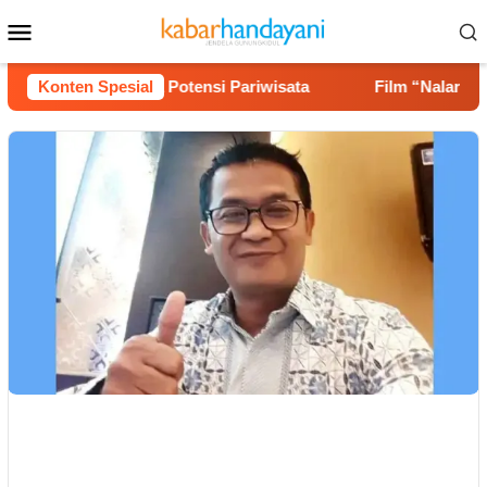
Loncat
Menu
ke
Mobile
konten
Jalan hingga Potensi Pariwisata
Konten Spesial
Film “Nalar” Karya G