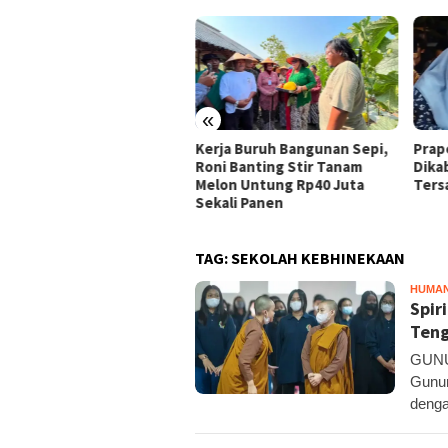
«
ja Buruh Bangunan Sepi,
Praperadilan Raudi Akmal
Domp
i Banting Stir Tanam
Dikabulkan, Status
Ribu 
on Untung Rp40 Juta
Tersangka Gugur
Pelo
ali Panen
TAG:
SEKOLAH KEBHINEKAAN
HUMA
Spir
Ten
GUNUN
Gunun
denga