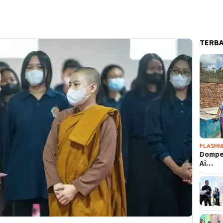
TERB
FLASHN
Dompet
Ai…