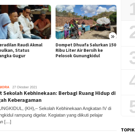
»
Film “
et Dhuafa Salurkan 150
Pemkab Gunungkidul Dorong
Raih J
Liter Air Bersih ke
Tol Tembus Nglanggeran,
Litera
sok Gunungkidul
Bahas Akses Jalan hingga
Potensi Pariwisata
NIORA
Kandar
27 Oktober 2021
it Sekolah Kebhinekaan: Berbagi Ruang Hidup di
gah Keberagaman
GKIDUL, (KH),– Sekolah Kebhinekaan Angkatan IV di
gkidul rampung digelar. Kegiatan yang diikuti pelajar
n […]
TOPIK