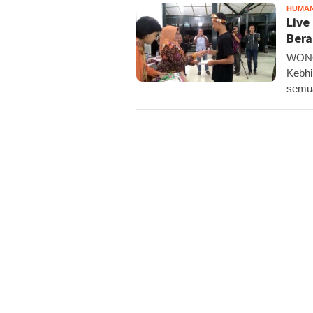
HUMA
Live
Bera
WONOS
Kebhi
semua