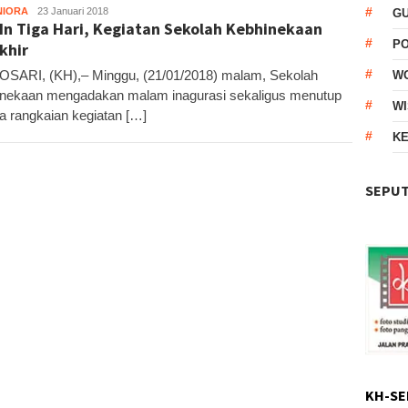
NIORA
Kandar
23 Januari 2018
G
 In Tiga Hari, Kegiatan Sekolah Kebhinekaan
P
khir
ARI, (KH),– Minggu, (21/01/2018) malam, Sekolah
W
nekaan mengadakan malam inagurasi sekaligus menutup
WI
 rangkaian kegiatan […]
KE
SEPUT
KH-SE