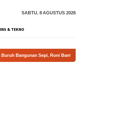
SABTU, 8 AGUSTUS 2026
INS & TEKNO
gunan Sepi, Roni Banting Stir Tanam Melon Untung Rp40 Juta S