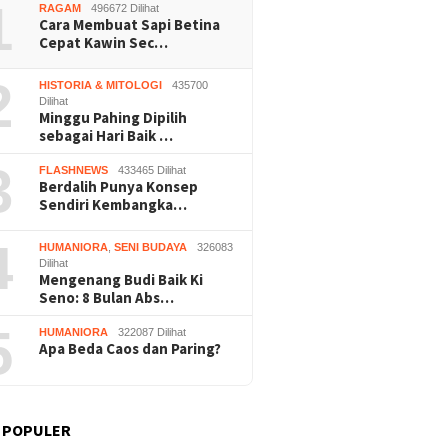
1
RAGAM
496672 Dilihat
Cara Membuat Sapi Betina
Cepat Kawin Sec…
2
HISTORIA & MITOLOGI
435700
Dilihat
Minggu Pahing Dipilih
sebagai Hari Baik …
Nalar” Karya Guru SD
Kerja Buruh Bangunan Sepi,
Prapera
uara 1 Lomba Video
Roni Banting Stir Tanam
Dikabul
3
FLASHNEWS
433465 Dilihat
si Gunungkidul 2026
Melon Untung Rp40 Juta
Tersang
Berdalih Punya Konsep
Sekali Panen
Sendiri Kembangka…
4
HUMANIORA
,
SENI BUDAYA
326083
Dilihat
Mengenang Budi Baik Ki
Seno: 8 Bulan Abs…
5
HUMANIORA
322087 Dilihat
Apa Beda Caos dan Paring?
 POPULER