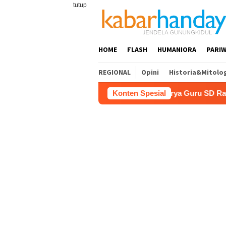
Loncat
tutup
ke
konten
HOME
FLASH
HUMANIORA
PARIW
REGIONAL
Opini
Historia&Mitolo
i Pariwisata
Film “Nalar” Karya Guru SD Raih Juara 1 
Konten Spesial