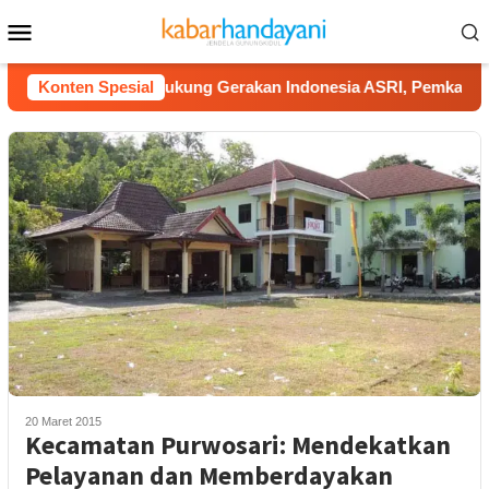
Loncat
Menu
ke
Mobile
konten
ugur
Konten Spesial
Dukung Gerakan Indonesia ASRI, Pemkab Gunungki
20 Maret 2015
Kecamatan Purwosari: Mendekatkan
Pelayanan dan Memberdayakan