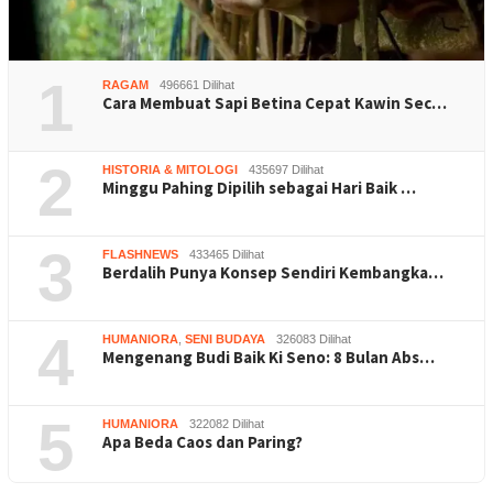
1
RAGAM
496661 Dilihat
Cara Membuat Sapi Betina Cepat Kawin Sec…
2
HISTORIA & MITOLOGI
435697 Dilihat
Minggu Pahing Dipilih sebagai Hari Baik …
3
FLASHNEWS
433465 Dilihat
Berdalih Punya Konsep Sendiri Kembangka…
4
HUMANIORA
,
SENI BUDAYA
326083 Dilihat
Mengenang Budi Baik Ki Seno: 8 Bulan Abs…
5
HUMANIORA
322082 Dilihat
Apa Beda Caos dan Paring?