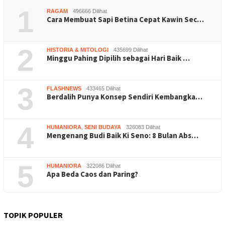
1
RAGAM
496666 Dilihat
Cara Membuat Sapi Betina Cepat Kawin Sec…
2
HISTORIA & MITOLOGI
435699 Dilihat
Minggu Pahing Dipilih sebagai Hari Baik …
3
FLASHNEWS
433465 Dilihat
Berdalih Punya Konsep Sendiri Kembangka…
4
HUMANIORA
,
SENI BUDAYA
326083 Dilihat
Mengenang Budi Baik Ki Seno: 8 Bulan Abs…
5
HUMANIORA
322086 Dilihat
Apa Beda Caos dan Paring?
TOPIK POPULER