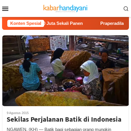
Loncat
Menu
ke
Mobile
konten
on Untung Rp40 Juta Sekali Panen
Konten Spesial
Praperadilan Raudi A
9 Agustus 2015
Sekilas Perjalanan Batik di Indonesia
NGAWEN, (KH) — Batik bagi sebagian orang mungkin