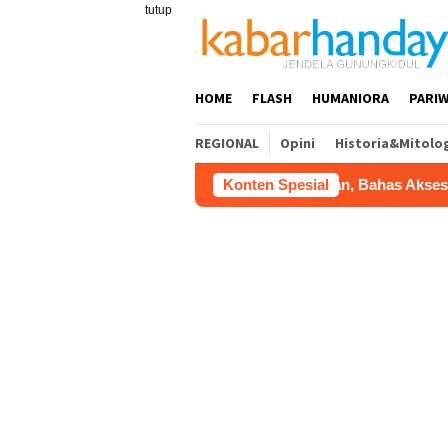
Loncat
tutup
ke
konten
HOME
FLASH
HUMANIORA
PARIW
REGIONAL
Opini
Historia&Mitolo
ul Dorong Tol Tembus Nglanggeran, Bahas Akses Jalan hingga
Konten Spesial