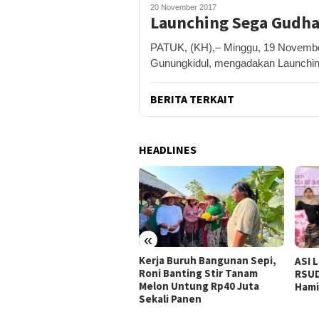
20 November 2017
Launching Sega Gudha
PATUK, (KH),– Minggu, 19 Novembe
Gunungkidul, mengadakan Launchin
BERITA TERKAIT
HEADLINES
«
m “Nalar” Karya Guru SD
Kerja Buruh Bangunan Sepi,
ASI 
h Juara 1 Lomba Video
Roni Banting Stir Tanam
RSUD
erasi Gunungkidul 2026
Melon Untung Rp40 Juta
Hami
Sekali Panen