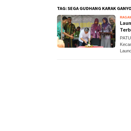
TAG:
SEGA GUDHANG KARAK GANY
RAGA
Laun
Terb
PATUK
Kecam
Launc