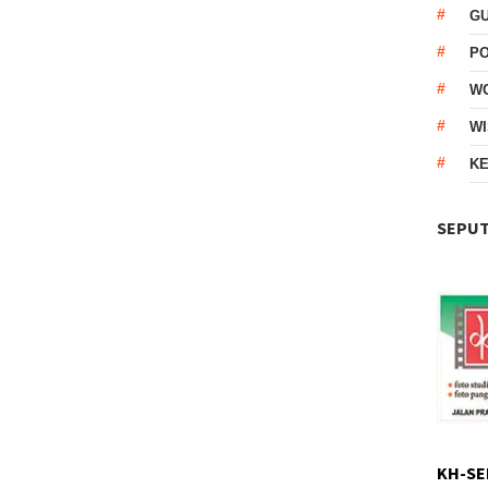
G
P
W
WI
KE
SEPUT
KH-SE