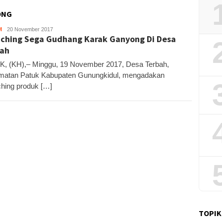
ONG
M
Kandar
20 November 2017
ching Sega Gudhang Karak Ganyong Di Desa
ah
, (KH),– Minggu, 19 November 2017, Desa Terbah,
atan Patuk Kabupaten Gunungkidul, mengadakan
hing produk […]
TOPIK