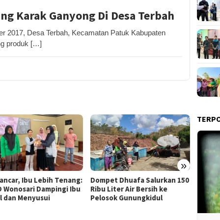
ng Karak Ganyong Di Desa Terbah
r 2017, Desa Terbah, Kecamatan Patuk Kabupaten
g produk […]
TERP
»
Lancar, Ibu Lebih Tenang:
Dompet Dhuafa Salurkan 150
Pemka
 Wonosari Dampingi Ibu
Ribu Liter Air Bersih ke
Tol T
l dan Menyusui
Pelosok Gunungkidul
Bahas 
Potens