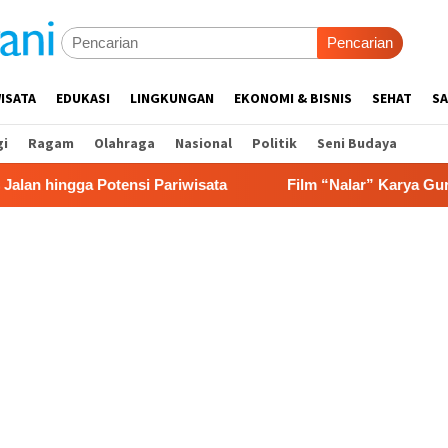
Pencarian
ISATA
EDUKASI
LINGKUNGAN
EKONOMI & BISNIS
SEHAT
SA
gi
Ragam
Olahraga
Nasional
Politik
Seni Budaya
 Potensi Pariwisata
Film “Nalar” Karya Guru SD Raih J