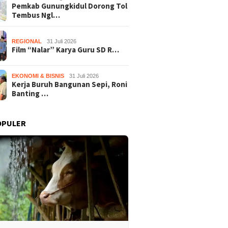
Pemkab Gunungkidul Dorong Tol
Tembus Ngl…
REGIONAL
31 Juli 2026
Film “Nalar” Karya Guru SD R…
EKONOMI & BISNIS
31 Juli 2026
Kerja Buruh Bangunan Sepi, Roni
Banting …
OPULER
Film “Nalar” Karya Guru SD
Kerja B
b Gunungkidul Dorong
Raih Juara 1 Lomba Video
Roni Ba
embus Nglanggeran,
Literasi Gunungkidul 2026
Melon U
Akses Jalan hingga
Sekali 
i Pariwisata