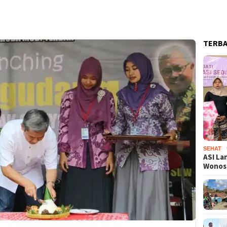
TERB
SEHAT
ASI La
Wono