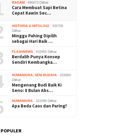
1
RAGAM
496673 Dilihat
Cara Membuat Sapi Betina
Cepat Kawin Sec…
2
HISTORIA & MITOLOGI
435700
Dilihat
Minggu Pahing Dipilih
sebagai Hari Baik …
3
FLASHNEWS
433465 Dilihat
Berdalih Punya Konsep
Sendiri Kembangka…
4
HUMANIORA
,
SENI BUDAYA
326084
Dilihat
Mengenang Budi Baik Ki
Seno: 8 Bulan Abs…
5
HUMANIORA
322089 Dilihat
Apa Beda Caos dan Paring?
 POPULER