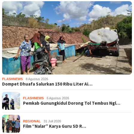
FLASHNEWS
8 Agustus 2026
Dompet Dhuafa Salurkan 150 Ribu Liter Ai…
FLASHNEWS
6 Agustus 2026
Pemkab Gunungkidul Dorong Tol Tembus Ngl…
REGIONAL
31 Juli 2026
Film “Nalar” Karya Guru SD R…