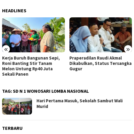
HEADLINES
«
»
Praperadilan Raudi Akmal
Dompet Dhuafa Salurkan 150
Dikabulkan, Status Tersangka
Ribu Liter Air Bersih ke
Gugur
Pelosok Gunungkidul
TAG:
SD N 1 WONOSARI LOMBA NASIONAL
Hari Pertama Masuk, Sekolah Sambut Wali
Murid
TERBARU