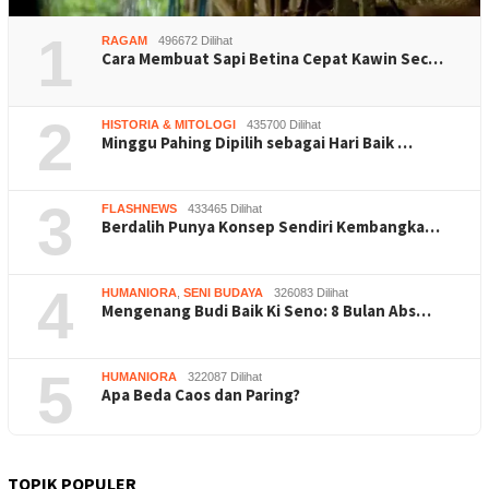
1
RAGAM
496672 Dilihat
Cara Membuat Sapi Betina Cepat Kawin Sec…
2
HISTORIA & MITOLOGI
435700 Dilihat
Minggu Pahing Dipilih sebagai Hari Baik …
3
FLASHNEWS
433465 Dilihat
Berdalih Punya Konsep Sendiri Kembangka…
4
HUMANIORA
,
SENI BUDAYA
326083 Dilihat
Mengenang Budi Baik Ki Seno: 8 Bulan Abs…
5
HUMANIORA
322087 Dilihat
Apa Beda Caos dan Paring?
TOPIK POPULER