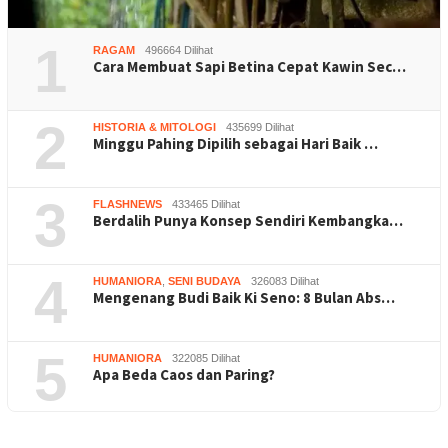
1
RAGAM
496664 Dilihat
Cara Membuat Sapi Betina Cepat Kawin Sec…
2
HISTORIA & MITOLOGI
435699 Dilihat
Minggu Pahing Dipilih sebagai Hari Baik …
3
FLASHNEWS
433465 Dilihat
Berdalih Punya Konsep Sendiri Kembangka…
4
HUMANIORA
,
SENI BUDAYA
326083 Dilihat
Mengenang Budi Baik Ki Seno: 8 Bulan Abs…
5
HUMANIORA
322085 Dilihat
Apa Beda Caos dan Paring?