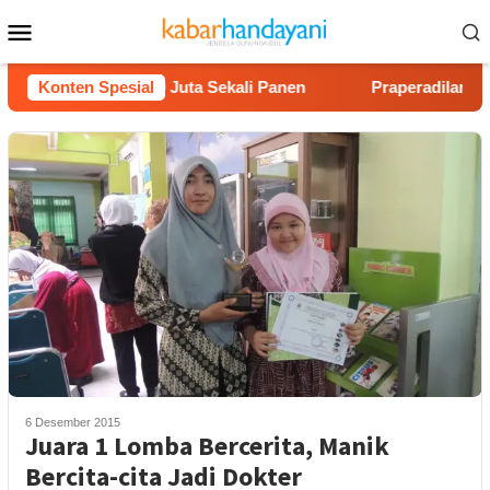
Loncat
Menu
ke
Mobile
konten
n Untung Rp40 Juta Sekali Panen
Konten Spesial
Praperadilan Raudi Ak
6 Desember 2015
Juara 1 Lomba Bercerita, Manik
Bercita-cita Jadi Dokter