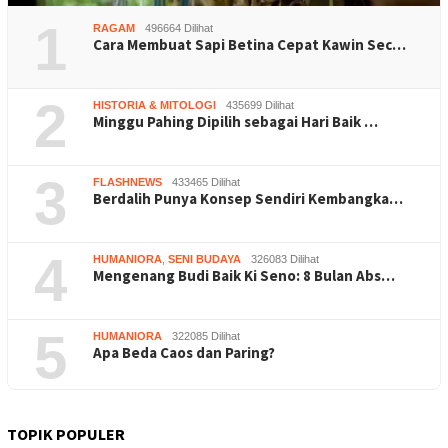
1
RAGAM
496664 Dilihat
Cara Membuat Sapi Betina Cepat Kawin Sec…
2
HISTORIA & MITOLOGI
435699 Dilihat
Minggu Pahing Dipilih sebagai Hari Baik …
3
FLASHNEWS
433465 Dilihat
Berdalih Punya Konsep Sendiri Kembangka…
4
HUMANIORA
,
SENI BUDAYA
326083 Dilihat
Mengenang Budi Baik Ki Seno: 8 Bulan Abs…
5
HUMANIORA
322085 Dilihat
Apa Beda Caos dan Paring?
TOPIK POPULER