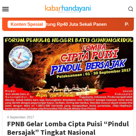
Loncat
Menu
ke
Mobile
konten
Tanam Melon Untung Rp40 Juta Sekali Panen
Konten Spesial
Praperadila
4 September 2017
FPNB Gelar Lomba Cipta Puisi “Pindul
Bersajak” Tingkat Nasional