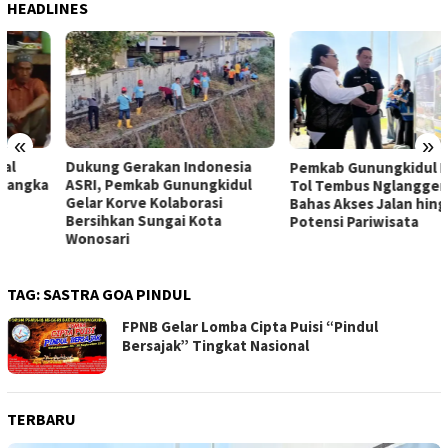
HEADLINES
«
»
Dukung Gerakan Indonesia
Pemkab Gunungkidul Dorong
ASRI, Pemkab Gunungkidul
Tol Tembus Nglanggeran,
Gelar Korve Kolaborasi
Bahas Akses Jalan hingga
Bersihkan Sungai Kota
Potensi Pariwisata
Wonosari
TAG:
SASTRA GOA PINDUL
FPNB Gelar Lomba Cipta Puisi “Pindul
Bersajak” Tingkat Nasional
TERBARU