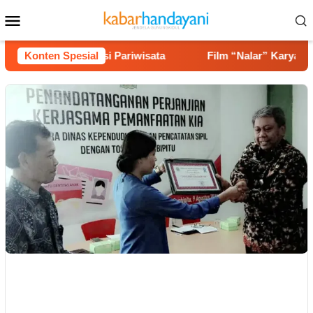
Loncat
Menu
ke
Mobile
konten
ingga Potensi Pariwisata
Konten Spesial
Film “Nalar” Karya Guru SD 