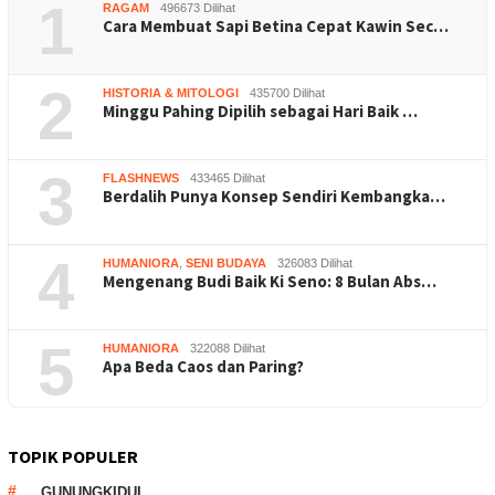
1
RAGAM
496673 Dilihat
Cara Membuat Sapi Betina Cepat Kawin Sec…
2
HISTORIA & MITOLOGI
435700 Dilihat
Minggu Pahing Dipilih sebagai Hari Baik …
3
FLASHNEWS
433465 Dilihat
Berdalih Punya Konsep Sendiri Kembangka…
4
HUMANIORA
,
SENI BUDAYA
326083 Dilihat
Mengenang Budi Baik Ki Seno: 8 Bulan Abs…
5
HUMANIORA
322088 Dilihat
Apa Beda Caos dan Paring?
TOPIK POPULER
GUNUNGKIDUL