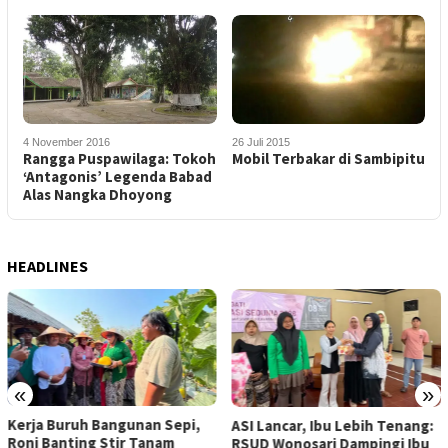
4 November 2016
26 Juli 2015
Rangga Puspawilaga: Tokoh
Mobil Terbakar di Sambipitu
‘Antagonis’ Legenda Babad
Alas Nangka Dhoyong
HEADLINES
«
»
Kerja Buruh Bangunan Sepi,
ASI Lancar, Ibu Lebih Tenang:
Roni Banting Stir Tanam
RSUD Wonosari Dampingi Ibu