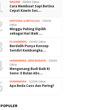
1
RAGAM
496664 Dilihat
Cara Membuat Sapi Betina
Cepat Kawin Sec…
2
HISTORIA & MITOLOGI
435699
Dilihat
Minggu Pahing Dipilih
sebagai Hari Baik …
Praperadilan Raudi Akmal
Dukung 
Buruh Bangunan Sepi,
3
FLASHNEWS
433465 Dilihat
Dikabulkan, Status
ASRI, P
anting Stir Tanam
Berdalih Punya Konsep
Tersangka Gugur
Gelar K
 Untung Rp40 Juta
Sendiri Kembangka…
Bersihk
 Panen
Wonosar
4
HUMANIORA
,
SENI BUDAYA
326083
Dilihat
Mengenang Budi Baik Ki
Seno: 8 Bulan Abs…
5
HUMANIORA
322086 Dilihat
Apa Beda Caos dan Paring?
 POPULER