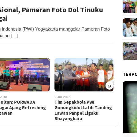
asional, Pameran Foto Dol Tinuku
gai
 Indonesia (PWI) Yogyakarta manggelar Pameran Foto
giatan […]
TERP
»
 2018
2 Juli 2018
29 Juni 201
 Sultan: PORWADA
Tim Sepakbola PWI
PWI Gunu
agai Ajang Refreshing
Gunungkidul Latih Tanding
Hadapi 
tawan
Lawan Panpel Ligaku
Bhayangkara