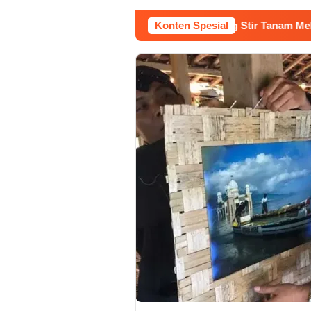
uruh Bangunan Sepi, Roni Banting Stir Tanam Melon Untung Rp4
Konten Spesial