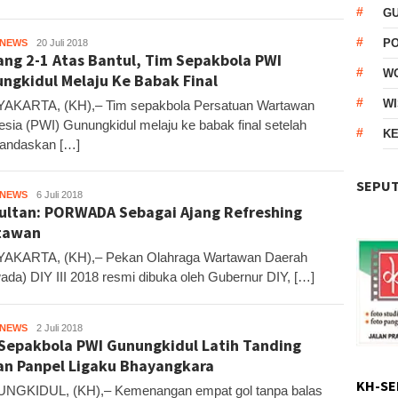
G
P
HNEWS
Kandar
20 Juli 2018
ng 2-1 Atas Bantul, Tim Sepakbola PWI
W
ngkidul Melaju Ke Babak Final
WI
AKARTA, (KH),– Tim sepakbola Persatuan Wartawan
esia (PWI) Gunungkidul melaju ke babak final setelah
KE
andaskan […]
SEPUT
HNEWS
Kandar
6 Juli 2018
Sultan: PORWADA Sebagai Ajang Refreshing
tawan
AKARTA, (KH),– Pekan Olahraga Wartawan Daerah
ada) DIY III 2018 resmi dibuka oleh Gubernur DIY, […]
HNEWS
Kandar
2 Juli 2018
Sepakbola PWI Gunungkidul Latih Tanding
n Panpel Ligaku Bhayangkara
KH-SE
NGKIDUL, (KH),– Kemenangan empat gol tanpa balas