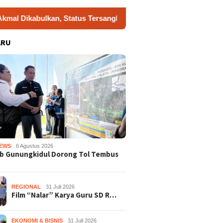
kan, Status Tersangka Gugur
Dukung Gerakan Indonesia 
ARU
EWS
6 Agustus 2026
b Gunungkidul Dorong Tol Tembus
REGIONAL
31 Juli 2026
Film “Nalar” Karya Guru SD R…
EKONOMI & BISNIS
31 Juli 2026