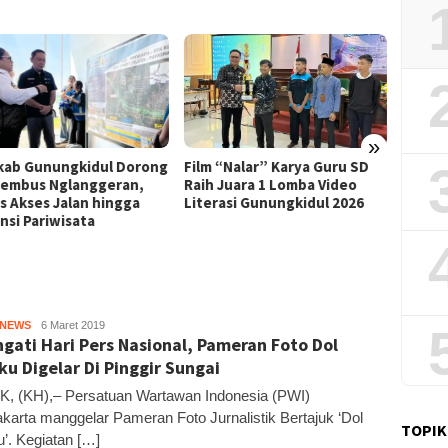
»
Film “Nalar” Karya Guru SD
ab Gunungkidul Dorong
Kerja 
Raih Juara 1 Lomba Video
Tembus Nglanggeran,
Roni B
Literasi Gunungkidul 2026
s Akses Jalan hingga
Melon
nsi Pariwisata
Sekali
HNEWS
Kandar
6 Maret 2019
ngati Hari Pers Nasional, Pameran Foto Dol
ku Digelar Di Pinggir Sungai
, (KH),– Persatuan Wartawan Indonesia (PWI)
karta manggelar Pameran Foto Jurnalistik Bertajuk ‘Dol
TOPIK
u’. Kegiatan […]