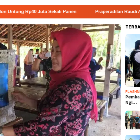
0 Juta Sekali Panen
Praperadilan Raudi Akmal Dikabul
TERB
FLASHN
Pemka
Ngl…