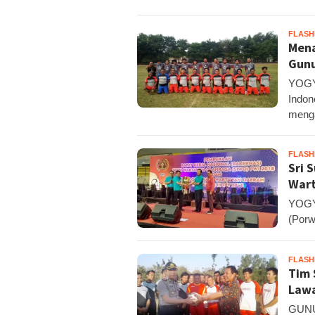
FLAS
Mena
Gunu
YOGY
Indon
meng
FLAS
Sri 
War
YOGY
(Porw
FLAS
Tim 
Lawa
GUNU