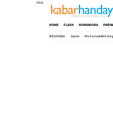
Loncat
tutup
ke
konten
HOME
FLASH
HUMANIORA
PARIW
REGIONAL
Opini
Historia&Mitolo