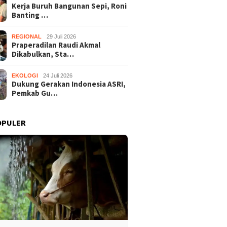
Kerja Buruh Bangunan Sepi, Roni
Banting …
REGIONAL
29 Juli 2026
Praperadilan Raudi Akmal
Dikabulkan, Sta…
EKOLOGI
24 Juli 2026
Dukung Gerakan Indonesia ASRI,
Pemkab Gu…
OPULER
8
20 Juli 2018
6 Juli 2018
ngkidul Siap
Menang 2-1 Atas Bantul,
Sri Sultan: 
Porwada 2018
Tim Sepakbola PWI
Sebagai Ajan
Gunungkidul Melaju Ke
Wartawan
Babak Final