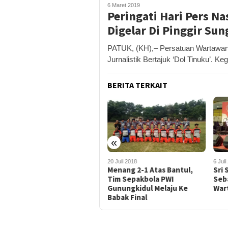
6 Maret 2019
Peringati Hari Pers N
Digelar Di Pinggir Sun
PATUK, (KH),– Persatuan Wartawan
Jurnalistik Bertajuk ‘Dol Tinuku’. Ke
BERITA TERKAIT
«
29 Juni 2018
20 Juli 2018
6 Juli
PWI Gunungkidul Siap
Menang 2-1 Atas Bantul,
Sri
Hadapi Porwada 2018
Tim Sepakbola PWI
Seb
Gunungkidul Melaju Ke
War
Babak Final