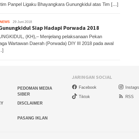
h tim Panpel Ligaku Bhayangkara Gunungkidul atas Tim […]
HNEWS
Kandar
29 Juni 2018
Gunungkidul Siap Hadapi Porwada 2018
NGKIDUL, (KH),– Menjelang pelaksanaan Pekan
aga Wartawan Daerah (Porwada) DIY III 2018 pada awal
…]
JARINGAN SOCIAL
Facebook
Instag
PEDOMAN MEDIA
SIBER
Tiktok
RSS
CY
DISCLAIMER
PASANG IKLAN