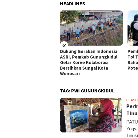
HEADLINES
«
peradilan Raudi Akmal
Dukung Gerakan Indonesia
Pemk
abulkan, Status
ASRI, Pemkab Gunungkidul
Tol 
rsangka Gugur
Gelar Korve Kolaborasi
Baha
Bersihkan Sungai Kota
Pote
Wonosari
TAG:
PWI GUNUNGKIDUL
FLAS
Peri
Tinu
PATUK
Yogya
Tinuk