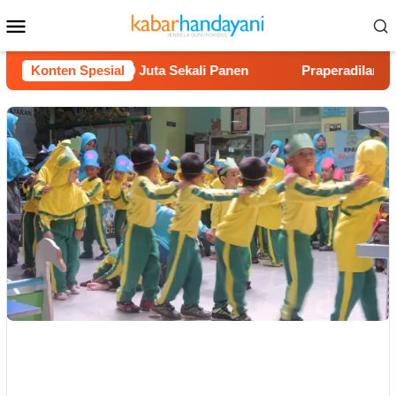
Loncat
Menu
ke
Mobile
konten
n Untung Rp40 Juta Sekali Panen
Konten Spesial
Praperadilan Raudi Ak