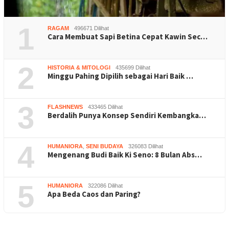
1
RAGAM
496671 Dilihat
Cara Membuat Sapi Betina Cepat Kawin Sec…
2
HISTORIA & MITOLOGI
435699 Dilihat
Minggu Pahing Dipilih sebagai Hari Baik …
3
FLASHNEWS
433465 Dilihat
Berdalih Punya Konsep Sendiri Kembangka…
4
HUMANIORA
,
SENI BUDAYA
326083 Dilihat
Mengenang Budi Baik Ki Seno: 8 Bulan Abs…
5
HUMANIORA
322086 Dilihat
Apa Beda Caos dan Paring?