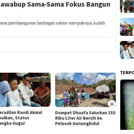
Cawabup Sama-Sama Fokus Bangun
na pembangunan berbagai sektor nampaknya sudah
TERP
»
Film “
et Dhuafa Salurkan 150
Pemkab Gunungkidul Dorong
Raih J
Liter Air Bersih ke
Tol Tembus Nglanggeran,
Litera
sok Gunungkidul
Bahas Akses Jalan hingga
Potensi Pariwisata