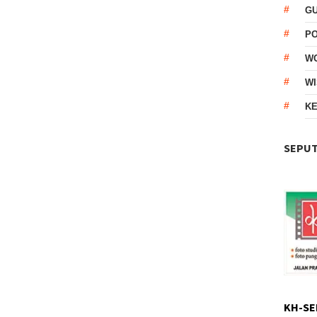
G
P
W
WI
KE
SEPUT
KH-SE