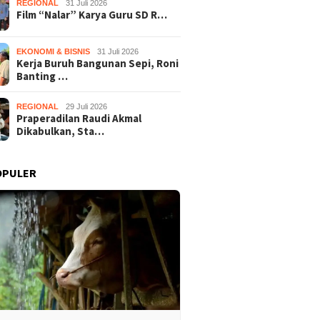
REGIONAL
31 Juli 2026
Film “Nalar” Karya Guru SD R…
EKONOMI & BISNIS
31 Juli 2026
Kerja Buruh Bangunan Sepi, Roni
Banting …
REGIONAL
29 Juli 2026
Praperadilan Raudi Akmal
Dikabulkan, Sta…
OPULER
Nalar” Karya Guru SD
Kerja Buruh Bangunan Sepi,
Prapera
uara 1 Lomba Video
Roni Banting Stir Tanam
Dikabul
si Gunungkidul 2026
Melon Untung Rp40 Juta
Tersang
Sekali Panen