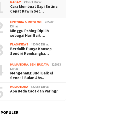
1
RAGAM
496671 Dilihat
Cara Membuat Sapi Betina
Cepat Kawin Sec…
2
HISTORIA & MITOLOGI
435700
Dilihat
Minggu Pahing Dipilih
sebagai Hari Baik …
3
FLASHNEWS
433465 Dilihat
Berdalih Punya Konsep
Sendiri Kembangka…
4
HUMANIORA
,
SENI BUDAYA
326083
Dilihat
Mengenang Budi Baik Ki
Seno: 8 Bulan Abs…
5
HUMANIORA
322086 Dilihat
Apa Beda Caos dan Paring?
 POPULER