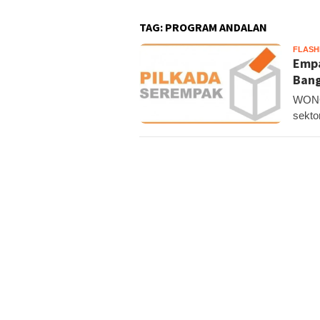
TAG:
PROGRAM ANDALAN
FLAS
Empa
Bang
WONO
sekto