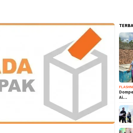
TERB
FLASHN
Dompet
Ai…