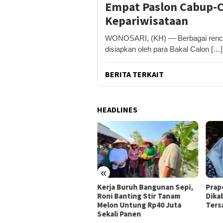
Empat Paslon Cabup-
Kepariwisataan
WONOSARI, (KH) — Berbagai renca
disiapkan oleh para Bakal Calon […]
BERITA TERKAIT
HEADLINES
«
ja Buruh Bangunan Sepi,
Praperadilan Raudi Akmal
Domp
i Banting Stir Tanam
Dikabulkan, Status
Ribu 
on Untung Rp40 Juta
Tersangka Gugur
Pelo
ali Panen