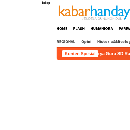
Loncat
tutup
ke
konten
HOME
FLASH
HUMANIORA
PARIW
REGIONAL
Opini
Historia&Mitolo
nsi Pariwisata
Film “Nalar” Karya Guru SD Raih Juara 
Konten Spesial