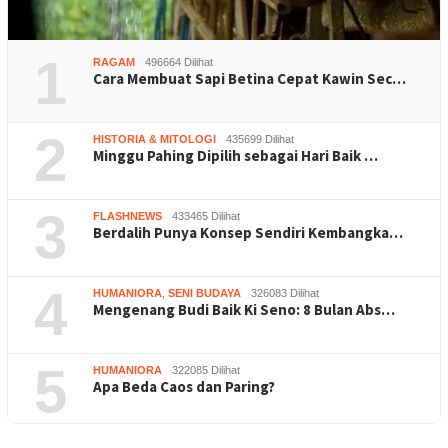
1
RAGAM
496664 Dilihat
Cara Membuat Sapi Betina Cepat Kawin Sec…
2
HISTORIA & MITOLOGI
435699 Dilihat
Minggu Pahing Dipilih sebagai Hari Baik …
3
FLASHNEWS
433465 Dilihat
Berdalih Punya Konsep Sendiri Kembangka…
4
HUMANIORA
,
SENI BUDAYA
326083 Dilihat
Mengenang Budi Baik Ki Seno: 8 Bulan Abs…
5
HUMANIORA
322085 Dilihat
Apa Beda Caos dan Paring?