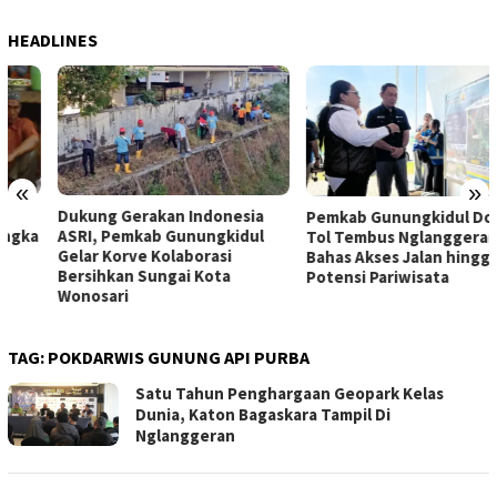
HEADLINES
«
»
Dukung Gerakan Indonesia
Pemkab Gunungkidul Dorong
ASRI, Pemkab Gunungkidul
Tol Tembus Nglanggeran,
Gelar Korve Kolaborasi
Bahas Akses Jalan hingga
Bersihkan Sungai Kota
Potensi Pariwisata
Wonosari
TAG:
POKDARWIS GUNUNG API PURBA
Satu Tahun Penghargaan Geopark Kelas
Dunia, Katon Bagaskara Tampil Di
Nglanggeran