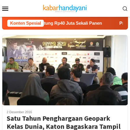
Loncat
Menu
ke
Mobile
konten
anam Melon Untung Rp40 Juta Sekali Panen
Konten Spesial
Praperadila
2 Desember 2016
Satu Tahun Penghargaan Geopark
Kelas Dunia, Katon Bagaskara Tampil