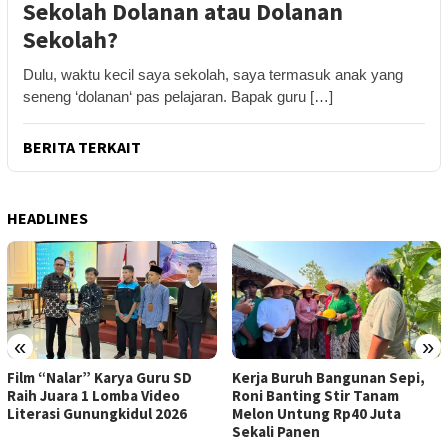
Sekolah Dolanan atau Dolanan
Sekolah?
Dulu, waktu kecil saya sekolah, saya termasuk anak yang
seneng ‘dolanan‘ pas pelajaran. Bapak guru […]
BERITA TERKAIT
HEADLINES
«
»
Kerja Buruh Bangunan Sepi,
ASI Lancar, Ibu Lebih Tenang:
Roni Banting Stir Tanam
RSUD Wonosari Dampingi Ibu
Melon Untung Rp40 Juta
Hamil dan Menyusui
Sekali Panen