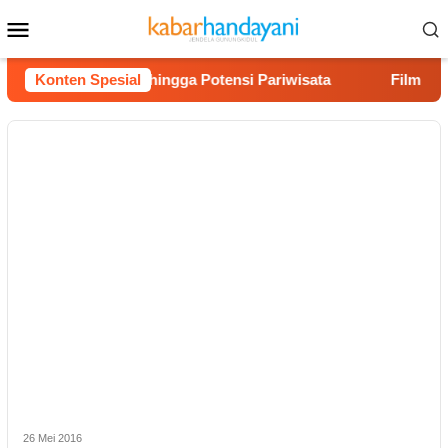
Loncat
Menu
ke
Mobile
konten
 Akses Jalan hingga Potensi Pariwisata
Konten Spesial
Film “Nalar” 
26 Mei 2016