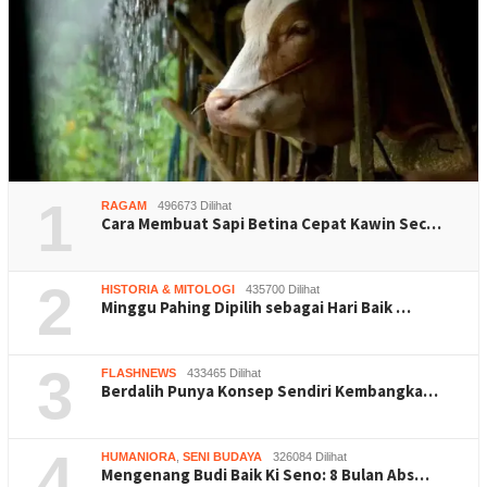
1
RAGAM
496673 Dilihat
Cara Membuat Sapi Betina Cepat Kawin Sec…
2
HISTORIA & MITOLOGI
435700 Dilihat
Minggu Pahing Dipilih sebagai Hari Baik …
3
FLASHNEWS
433465 Dilihat
Berdalih Punya Konsep Sendiri Kembangka…
4
HUMANIORA
,
SENI BUDAYA
326084 Dilihat
Mengenang Budi Baik Ki Seno: 8 Bulan Abs…