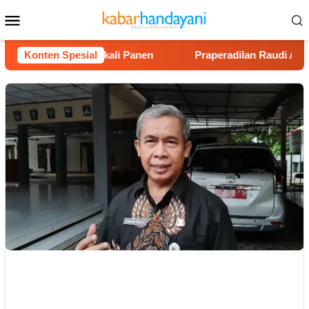
Loncat
Menu
ke
Mobile
konten
 Rp40 Juta Sekali Panen
Konten Spesial
Praperadilan Raudi Akmal Dika