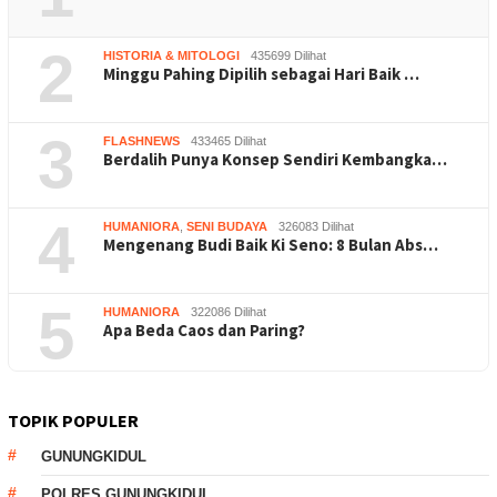
2
HISTORIA & MITOLOGI
435699 Dilihat
Minggu Pahing Dipilih sebagai Hari Baik …
3
FLASHNEWS
433465 Dilihat
Berdalih Punya Konsep Sendiri Kembangka…
4
HUMANIORA
,
SENI BUDAYA
326083 Dilihat
Mengenang Budi Baik Ki Seno: 8 Bulan Abs…
5
HUMANIORA
322086 Dilihat
Apa Beda Caos dan Paring?
TOPIK POPULER
GUNUNGKIDUL
POLRES GUNUNGKIDUL