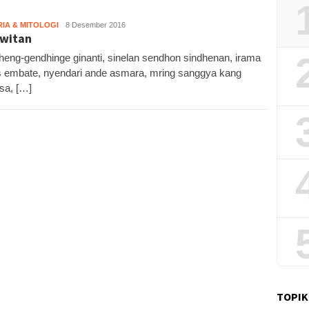
RIA & MITOLOGI
KH6
8 Desember 2016
witan
eng-gendhinge ginanti, sinelan sendhon sindhenan, irama
 embate, nyendari ande asmara, mring sanggya kang
sa, […]
TOPIK