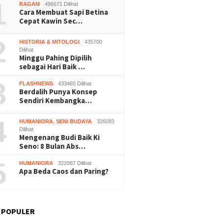
1
RAGAM
496671 Dilihat
Cara Membuat Sapi Betina
Cepat Kawin Sec…
2
HISTORIA & MITOLOGI
435700
Dilihat
Minggu Pahing Dipilih
sebagai Hari Baik …
3
FLASHNEWS
433465 Dilihat
Berdalih Punya Konsep
Sendiri Kembangka…
4
HUMANIORA
,
SENI BUDAYA
326083
Dilihat
Mengenang Budi Baik Ki
Seno: 8 Bulan Abs…
5
HUMANIORA
322087 Dilihat
Apa Beda Caos dan Paring?
 POPULER