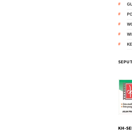
G
P
W
WI
KE
SEPUT
KH-SE