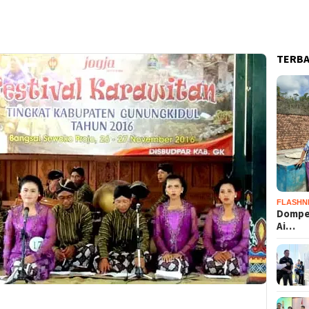
TERB
FLASHN
Dompet
Ai…