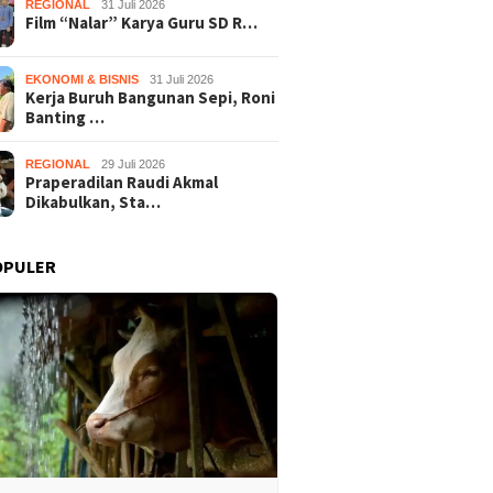
REGIONAL
31 Juli 2026
Film “Nalar” Karya Guru SD R…
EKONOMI & BISNIS
31 Juli 2026
Kerja Buruh Bangunan Sepi, Roni
Banting …
REGIONAL
29 Juli 2026
Praperadilan Raudi Akmal
Dikabulkan, Sta…
OPULER
Nalar” Karya Guru SD
Kerja Buruh Bangunan Sepi,
Prapera
uara 1 Lomba Video
Roni Banting Stir Tanam
Dikabul
si Gunungkidul 2026
Melon Untung Rp40 Juta
Tersang
Sekali Panen