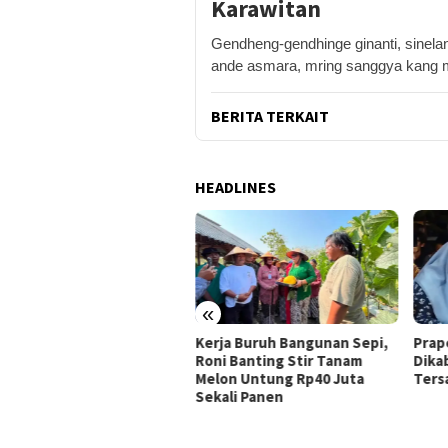
Karawitan
Gendheng-gendhinge ginanti, sinela
ande asmara, mring sanggya kang m
BERITA TERKAIT
HEADLINES
«
ja Buruh Bangunan Sepi,
Praperadilan Raudi Akmal
Domp
i Banting Stir Tanam
Dikabulkan, Status
Ribu 
on Untung Rp40 Juta
Tersangka Gugur
Pelo
ali Panen