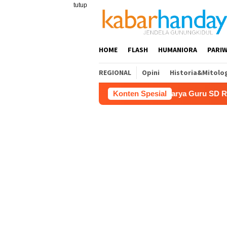
Loncat
tutup
ke
konten
HOME
FLASH
HUMANIORA
PARIW
REGIONAL
Opini
Historia&Mitolo
si Pariwisata
Film “Nalar” Karya Guru SD Raih Juara 1
Konten Spesial