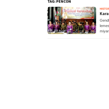
TAG:
PENCON
HISTO
Kara
Gendh
lemes
miyar