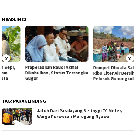
HEADLINES
«
»
Praperadilan Raudi Akmal
Dompet Dhuafa Salurkan 150
Dikabulkan, Status Tersangka
Ribu Liter Air Bersih ke
Gugur
Pelosok Gunungkidul
TAG:
PARAGLINDING
Jatuh Dari Paralayang Setinggi 70 Meter,
Warga Purwosari Meregang Nyawa