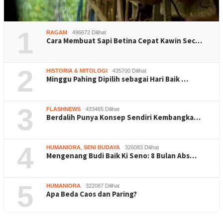
1
RAGAM
496672 Dilihat
Cara Membuat Sapi Betina Cepat Kawin Sec…
2
HISTORIA & MITOLOGI
435700 Dilihat
Minggu Pahing Dipilih sebagai Hari Baik …
3
FLASHNEWS
433465 Dilihat
Berdalih Punya Konsep Sendiri Kembangka…
4
HUMANIORA
,
SENI BUDAYA
326083 Dilihat
Mengenang Budi Baik Ki Seno: 8 Bulan Abs…
5
HUMANIORA
322087 Dilihat
Apa Beda Caos dan Paring?