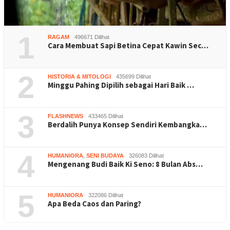
1
RAGAM
496671 Dilihat
Cara Membuat Sapi Betina Cepat Kawin Sec…
2
HISTORIA & MITOLOGI
435699 Dilihat
Minggu Pahing Dipilih sebagai Hari Baik …
3
FLASHNEWS
433465 Dilihat
Berdalih Punya Konsep Sendiri Kembangka…
4
HUMANIORA
,
SENI BUDAYA
326083 Dilihat
Mengenang Budi Baik Ki Seno: 8 Bulan Abs…
5
HUMANIORA
322086 Dilihat
Apa Beda Caos dan Paring?