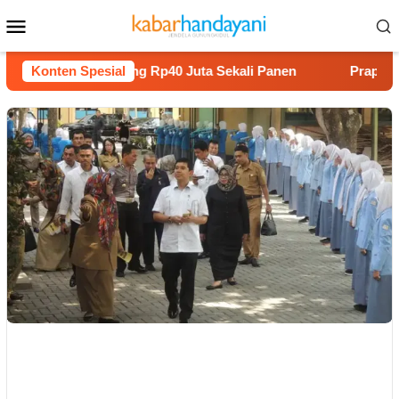
Loncat
Menu
ke
Mobile
konten
nam Melon Untung Rp40 Juta Sekali Panen
Konten Spesial
Praperadilan 