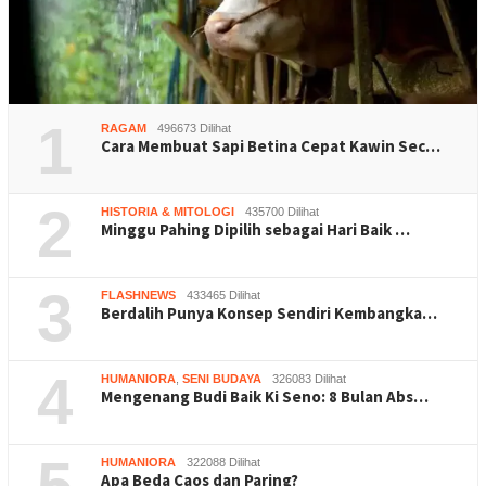
1
RAGAM
496673 Dilihat
Cara Membuat Sapi Betina Cepat Kawin Sec…
2
HISTORIA & MITOLOGI
435700 Dilihat
Minggu Pahing Dipilih sebagai Hari Baik …
3
FLASHNEWS
433465 Dilihat
Berdalih Punya Konsep Sendiri Kembangka…
4
HUMANIORA
,
SENI BUDAYA
326083 Dilihat
Mengenang Budi Baik Ki Seno: 8 Bulan Abs…
5
HUMANIORA
322088 Dilihat
Apa Beda Caos dan Paring?