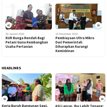
«
»
30 Januari 2020
10 Desember 2018
2
KUR Bunga Rendah Bagi
Pembiayaan Ultra Mikro
K
a
Petani Guna Kembangkan
Dari Pemerintah
D
Usaha Pertanian
Diharapkan Kurangi
S
Kemiskinan
HEADLINES
«
»
Kerja Buruh Bangunan Sepi,
ASI Lancar, Ibu Lebih Tenang: