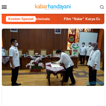
Loncat
Menu
ke
Mobile
konten
ga Potensi Pariwisata
Konten Spesial
Film “Nalar” Karya Guru SD Raih