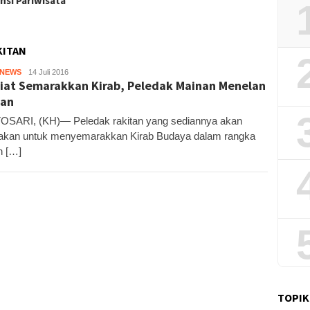
nsi Pariwisata
Sekali
KITAN
HNEWS
Kandar
14 Juli 2016
iat Semarakkan Kirab, Peledak Mainan Menelan
ban
SARI, (KH)— Peledak rakitan yang sediannya akan
akan untuk menyemarakkan Kirab Budaya dalam rangka
h […]
TOPIK