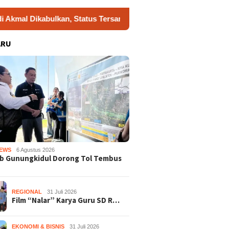
abulkan, Status Tersangka Gugur
Dukung Gerakan Indon
ARU
EWS
6 Agustus 2026
b Gunungkidul Dorong Tol Tembus
REGIONAL
31 Juli 2026
Film “Nalar” Karya Guru SD R…
EKONOMI & BISNIS
31 Juli 2026