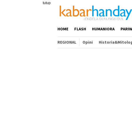
Loncat
tutup
ke
konten
HOME
FLASH
HUMANIORA
PARIW
REGIONAL
Opini
Historia&Mitolo