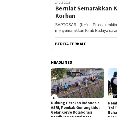
14 Juli 2016
Berniat Semarakkan K
Korban
SAPTOSARI, (KH)— Peledak rakitan
menyemarakkan Kirab Budaya dalam
BERITA TERKAIT
HEADLINES
«
peradilan Raudi Akmal
Dukung Gerakan Indonesia
Pemk
abulkan, Status
ASRI, Pemkab Gunungkidul
Tol 
rsangka Gugur
Gelar Korve Kolaborasi
Baha
Bersihkan Sungai Kota