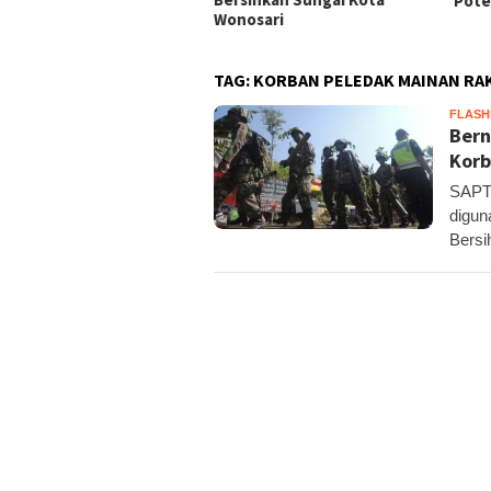
Pote
Wonosari
TAG:
KORBAN PELEDAK MAINAN RA
FLAS
Bern
Kor
SAPTO
digun
Bersi