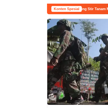
rja Buruh Bangunan Sepi, Roni Banting Stir Tanam Melon Untun
Konten Spesial