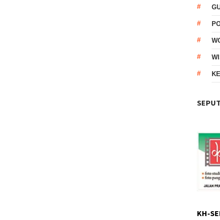
G
P
W
WI
KE
SEPUT
KH-SE