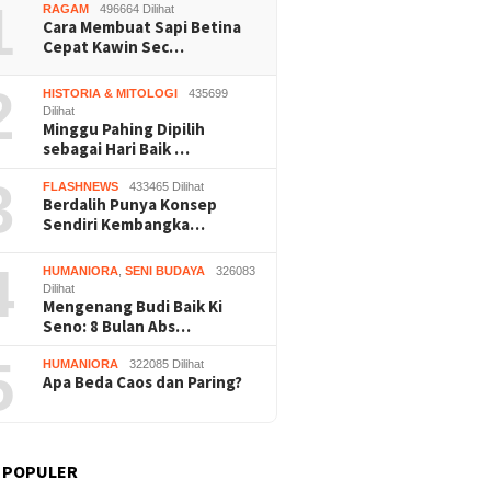
 Panen
1
RAGAM
496664 Dilihat
Wonosar
Cara Membuat Sapi Betina
Cepat Kawin Sec…
2
HISTORIA & MITOLOGI
435699
Dilihat
Minggu Pahing Dipilih
sebagai Hari Baik …
3
FLASHNEWS
433465 Dilihat
Berdalih Punya Konsep
Sendiri Kembangka…
4
HUMANIORA
,
SENI BUDAYA
326083
Dilihat
Mengenang Budi Baik Ki
Seno: 8 Bulan Abs…
5
HUMANIORA
322085 Dilihat
Apa Beda Caos dan Paring?
 POPULER