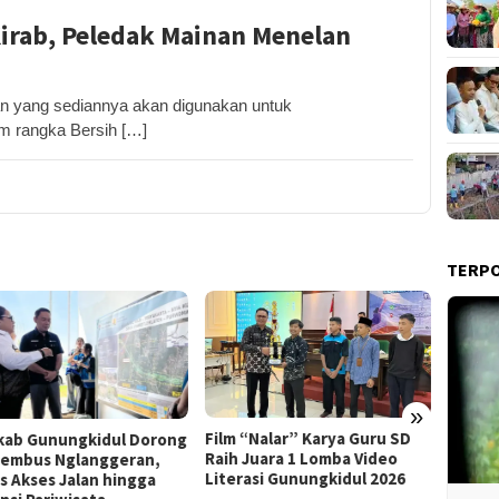
irab, Peledak Mainan Menelan
 yang sediannya akan digunakan untuk
 rangka Bersih […]
TERP
»
Film “Nalar” Karya Guru SD
ab Gunungkidul Dorong
Kerja 
Raih Juara 1 Lomba Video
Tembus Nglanggeran,
Roni B
Literasi Gunungkidul 2026
s Akses Jalan hingga
Melon