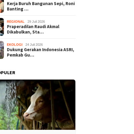
Kerja Buruh Bangunan Sepi, Roni
Banting …
REGIONAL
29 Juli 2026
Praperadilan Raudi Akmal
Dikabulkan, Sta…
EKOLOGI
24 Juli 2026
Dukung Gerakan Indonesia ASRI,
Pemkab Gu…
OPULER
Praperadilan Raudi Akmal
Dukung 
Buruh Bangunan Sepi,
Dikabulkan, Status
ASRI, P
anting Stir Tanam
Tersangka Gugur
Gelar K
 Untung Rp40 Juta
Bersihk