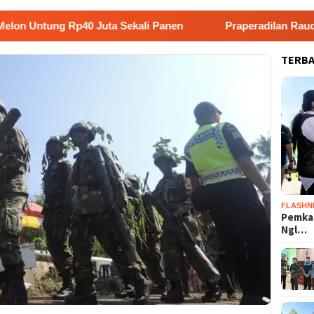
g Rp40 Juta Sekali Panen
Praperadilan Raudi Akmal Dik
TERB
FLASHN
Pemka
Ngl…