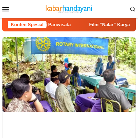
Loncat
Menu
ke
Mobile
konten
ingga Potensi Pariwisata
Konten Spesial
Film “Nalar” Karya Guru SD 