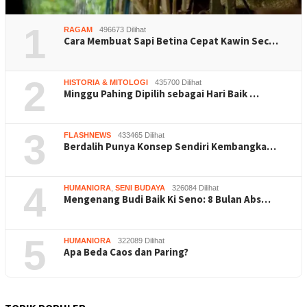
1
RAGAM
496673 Dilihat
Cara Membuat Sapi Betina Cepat Kawin Sec…
2
HISTORIA & MITOLOGI
435700 Dilihat
Minggu Pahing Dipilih sebagai Hari Baik …
3
FLASHNEWS
433465 Dilihat
Berdalih Punya Konsep Sendiri Kembangka…
4
HUMANIORA
,
SENI BUDAYA
326084 Dilihat
Mengenang Budi Baik Ki Seno: 8 Bulan Abs…
5
HUMANIORA
322089 Dilihat
Apa Beda Caos dan Paring?