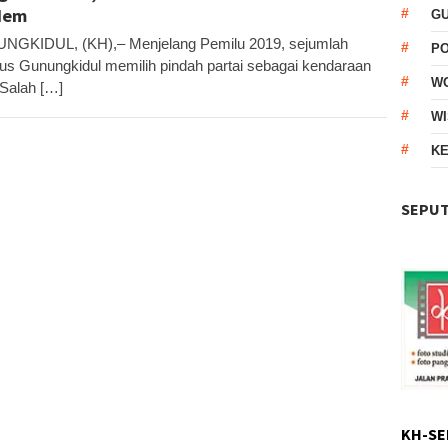
dem
G
GKIDUL, (KH),– Menjelang Pemilu 2019, sejumlah
P
ikus Gunungkidul memilih pindah partai sebagai kendaraan
W
 Salah […]
WI
KE
SEPUT
KH-SE