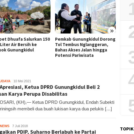
»
Film “
et Dhuafa Salurkan 150
Pemkab Gunungkidul Dorong
Raih J
Liter Air Bersih ke
Tol Tembus Nglanggeran,
Litera
sok Gunungkidul
Bahas Akses Jalan hingga
Potensi Pariwisata
BUDAYA
Kandar
10 Mei 2021
 Apresiasi, Ketua DPRD Gunungkidul Beli 2
san Karya Perupa Disabilitas
SARI, (KH),— Ketua DPRD Gunungkidul, Endah Subekti
riningsih membeli dua buah lukisan karya dua pelukis […]
HNEWS
Kandar
7 Juli 2018
TOPIK
galkan PDIP, Suharno Berlabuh ke Partai