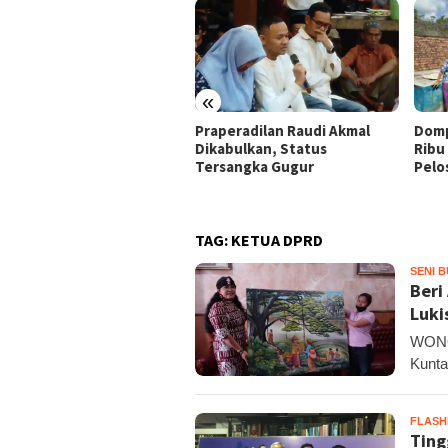
«
ja Buruh Bangunan Sepi,
Praperadilan Raudi Akmal
Domp
i Banting Stir Tanam
Dikabulkan, Status
Ribu 
on Untung Rp40 Juta
Tersangka Gugur
Pelo
ali Panen
TAG:
KETUA DPRD
SENI 
Beri
Luki
WONO
Kunta
FLAS
Ting