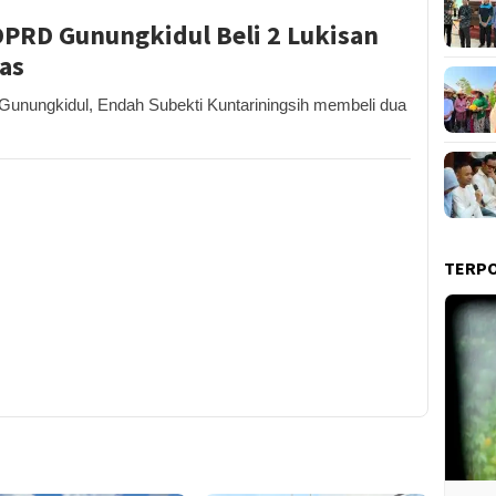
 DPRD Gunungkidul Beli 2 Lukisan
tas
ungkidul, Endah Subekti Kuntariningsih membeli dua
TERP