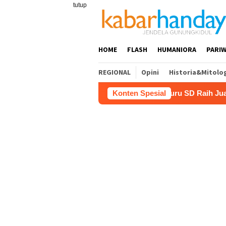
Loncat
tutup
ke
konten
HOME
FLASH
HUMANIORA
PARIW
REGIONAL
Opini
Historia&Mitolo
wisata
Film “Nalar” Karya Guru SD Raih Juara 1 Lomba 
Konten Spesial