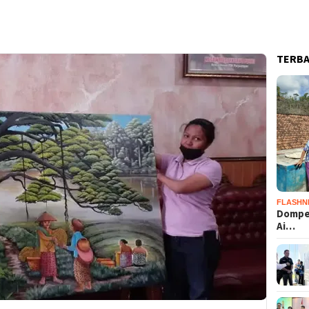
TERB
FLASHN
Dompet
Ai…