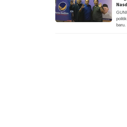
Nas
GUNUN
polit
baru.