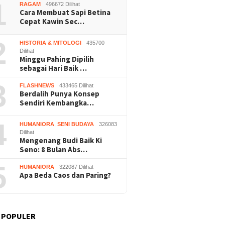
1
RAGAM
496672 Dilihat
Cara Membuat Sapi Betina
Cepat Kawin Sec…
2
HISTORIA & MITOLOGI
435700
Dilihat
Minggu Pahing Dipilih
Nalar” Karya Guru SD
Kerja Buruh Bangunan Sepi,
Prapera
sebagai Hari Baik …
uara 1 Lomba Video
Roni Banting Stir Tanam
Dikabul
si Gunungkidul 2026
Melon Untung Rp40 Juta
Tersang
3
FLASHNEWS
433465 Dilihat
Sekali Panen
Berdalih Punya Konsep
Sendiri Kembangka…
4
HUMANIORA
,
SENI BUDAYA
326083
Dilihat
Mengenang Budi Baik Ki
Seno: 8 Bulan Abs…
5
HUMANIORA
322087 Dilihat
Apa Beda Caos dan Paring?
 POPULER